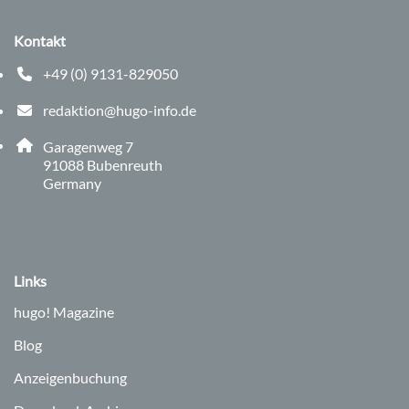
Kontakt
+49 (0) 9131-829050
Telefonnummer: 0 9 1 3 1 8 2 9 0 5 0
redaktion@hugo-info.de
E-Mail Adresse: redaktion@hugo-info.de
Adresse:
Garagenweg 7
, 9 1 0 8 8
91088
Bubenreuth
Germany
Links
hugo!
Magazine
Blog
Anzeigenbuchung