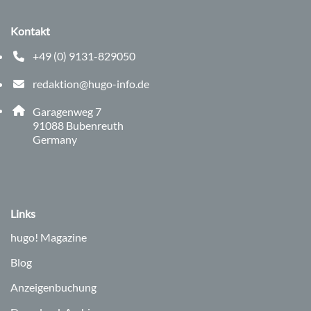
Kontakt
+49 (0) 9131-829050
Telefonnummer: 0 9 1 3 1 8 2 9 0 5 0
redaktion@hugo-info.de
E-Mail Adresse: redaktion@hugo-info.de
Adresse:
Garagenweg 7
, 9 1 0 8 8
91088
Bubenreuth
Germany
Links
hugo!
Magazine
Blog
Anzeigenbuchung