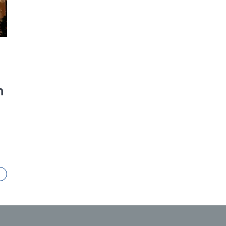
ch Rosenberg 2026 in der historischen Altstadt der Oberpfalz.
h
N