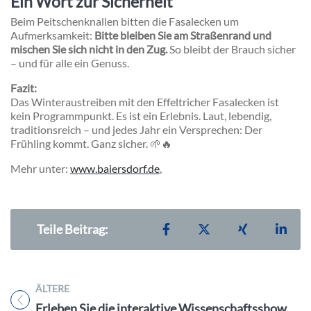
Ein Wort zur Sicherheit
Beim Peitschenknallen bitten die Fasalecken um
Aufmerksamkeit:
Bitte bleiben Sie am Straßenrand und
mischen Sie sich nicht in den Zug.
So bleibt der Brauch sicher
– und für alle ein Genuss.
Fazit:
Das Winteraustreiben mit den Effeltricher Fasalecken ist
kein Programmpunkt. Es ist ein Erlebnis. Laut, lebendig,
traditionsreich – und jedes Jahr ein Versprechen: Der
Frühling kommt. Ganz sicher. 🌱🔥
Mehr unter:
www.baiersdorf.de
,
Teilen auf Facebook
Teilen auf X
Teilen auf X
Teil
Teile Beitrag:
ÄLTERE
Titel für Beitrag
Erleben Sie die interaktive Wissenschaftsshow «KNALLEGRA» mit Professor Bummbastic von Januar bis April 26 in Franken