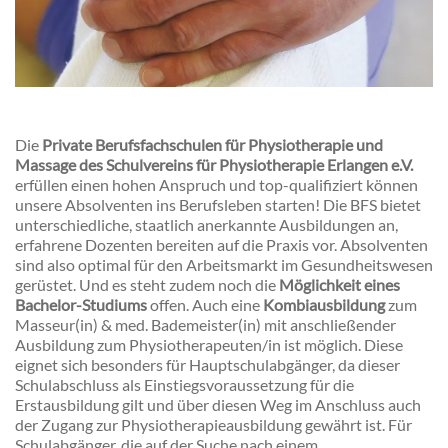
Die
Private Berufsfachschulen fü
r Physiotherapie und
Massage des Schulvereins für Physiotherapie Erlangen e.V.
erfüllen einen hohen Anspruch und top-qualifiziert können
unsere Absolventen ins Berufsleben starten! Die BFS bietet
unterschiedliche, staatlich anerkannte Ausbildungen an,
erfahrene Dozenten bereiten auf die Praxis vor. Absolventen
sind also optimal für den Arbeitsmarkt im Gesundheitswesen
gerüstet. Und es steht zudem noch die
Möglichkeit eines
Bachelor-Studiums
offen. Auch eine
Kombiausbildung
zum
Masseur(in) & med. Bademeister(in) mit anschließender
Ausbildung zum Physiotherapeuten/in ist möglich. Diese
eignet sich besonders für Hauptschulabgänger, da dieser
Schulabschluss als Einstiegsvoraussetzung für die
Erstausbildung gilt und über diesen Weg im Anschluss auch
der Zugang zur Physiotherapieausbildung gewährt ist. Für
Schulabgänger, die auf der Suche nach einem