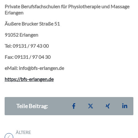
Private Berufsfachschulen für Physiotherapie und Massage
Erlangen
Äußere Brucker Straße 51
91052 Erlangen
Tel: 09131 / 97 43 00
Fax: 09131 / 97 04 30
eMail: info@bfs-erlangen.de
https://bfs-erlangen.de
Teilen auf Facebook
Teilen auf X
Teilen auf X
Teil
Teile Beitrag:
ÄLTERE