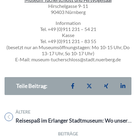
Hirschelgasse 9-11
90403 Nürnberg
Information
Tel. +49 (0)911 231 – 54 21
Kasse
Tel. +49 (0)911 231 – 83 55
(besetzt nur an Museumsöffnungstagen: Mo 10-15 Uhr, Do
13-17 Uhr, So 10-17 Uhr)
E-Mail: museum-tucherschloss@stadt.nuerberg.de
Teilen auf Facebook
Teilen auf X
Teilen auf X
Teil
Teile Beitrag:
ÄLTERE
Titel für Beitrag
Reisespaß im Erlanger Stadtmuseum: Wo unsere Wörter herkommen
BEITRÄGE