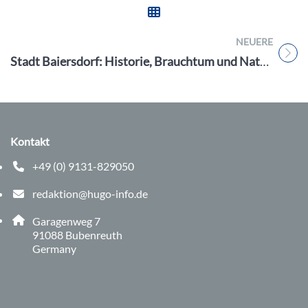
NEUERE
Titel für Beitrag
Stadt Baiersdorf: Historie, Brauchtum und Natur an einem Ort!
Kontakt
+49 (0) 9131-829050
Telefonnummer: 0 9 1 3 1 8 2 9 0 5 0
redaktion@hugo-info.de
E-Mail Adresse: redaktion@hugo-info.de
Adresse:
Garagenweg 7
, 9 1 0 8 8
91088
Bubenreuth
Germany