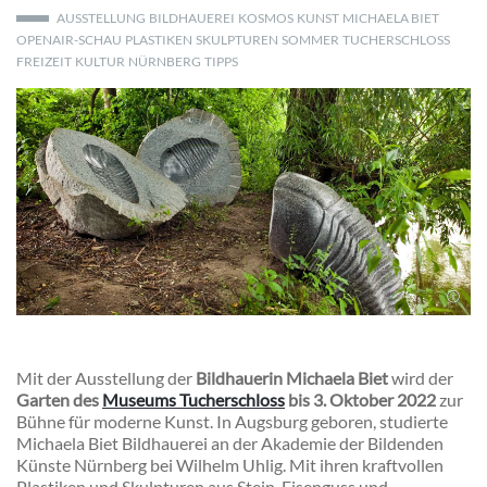
AUSSTELLUNG
BILDHAUEREI
KOSMOS
KUNST
MICHAELA BIET
OPENAIR-SCHAU
PLASTIKEN
SKULPTUREN
SOMMER
TUCHERSCHLOSS
FREIZEIT
KULTUR
NÜRNBERG
TIPPS
Mit der Ausstellung der
Bildhauerin Michaela Biet
wird der
Garten des
Museums Tucherschloss
bis 3. Oktober 2022
zur
Bühne für moderne Kunst. In Augsburg geboren, studierte
Michaela Biet Bildhauerei an der Akademie der Bildenden
Künste Nürnberg bei Wilhelm Uhlig. Mit ihren kraftvollen
Plastiken und Skulpturen aus Stein, Eisenguss und