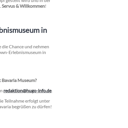
pf gestellt wird und in der
.
Servus & Willkommen
!
ebnismuseum in
ie die Chance und nehmen
Down-Erlebnismuseum in
ic Bavaria Museum?
an
redaktion@hugo-info.de
.
ie Teilnahme erfolgt unter
Bavaria begrüßen zu dürfen!