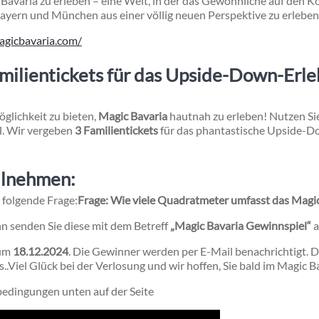
 Bavaria zu erleben – eine Welt, in der das Gewöhnliche auf den Ko
Bayern und München aus einer völlig neuen Perspektive zu erleben
agicbavaria.com/
milientickets für das Upside-Down-Erl
öglichkeit zu bieten,
Magic Bavaria
hautnah zu erleben! Nutzen S
il. Wir vergeben
3 Familientickets
für das phantastische Upside-
ilnehmen:
 folgende Frage:
Frage: Wie viele Quadratmeter umfasst das Mag
n senden Sie diese mit dem Betreff
„Magic Bavaria Gewinnspiel“
zum
18.12.2024
. Die Gewinner werden per E-Mail benachrichtigt. D
..
Viel Glück bei der Verlosung und wir hoffen, Sie bald im Magic 
bedingungen unten auf der Seite