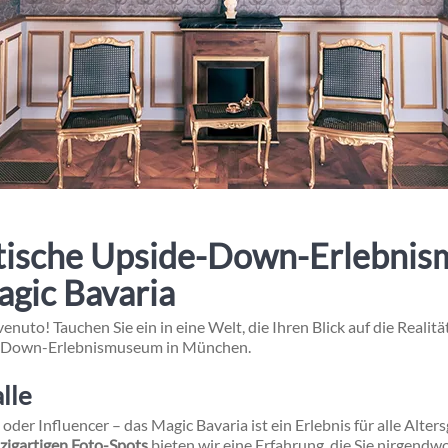
tische Upside-Down-Erlebnis
gic Bavaria
to! Tauchen Sie ein in eine Welt, die Ihren Blick auf die Realität 
e-Down-Erlebnismuseum in München.
lle
 oder Influencer – das Magic Bavaria ist ein Erlebnis für alle Alte
nzigartigen Foto-Spots
bieten wir eine Erfahrung, die Sie nirgendw