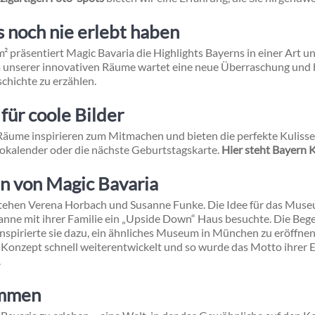
s noch nie erlebt haben
² präsentiert Magic Bavaria die Highlights Bayerns in einer Art un
m unserer innovativen Räume wartet eine neue Überraschung und b
schichte zu erzählen.
für coole Bilder
Räume inspirieren zum Mitmachen und bieten die perfekte Kulisse f
tokalender oder die nächste Geburtstagskarte.
Hier steht Bayern 
n von Magic Bavaria
stehen Verena Horbach und Susanne Funke. Die Idee für das Mus
sanne mit ihrer Familie ein „Upside Down“ Haus besuchte. Die Begei
 inspirierte sie dazu, ein ähnliches Museum in München zu eröffne
Konzept schnell weiterentwickelt und so wurde das Motto ihrer E
.
ommen