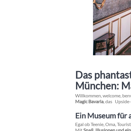
Das phantas
München: Ma
Willkommen, welcome, benvenu
Magic Bavaria
, das Upsid
Ein Museum für a
Egal ob Teenie, Oma, Tourist
Mit
Spaß, Illusionen und ei