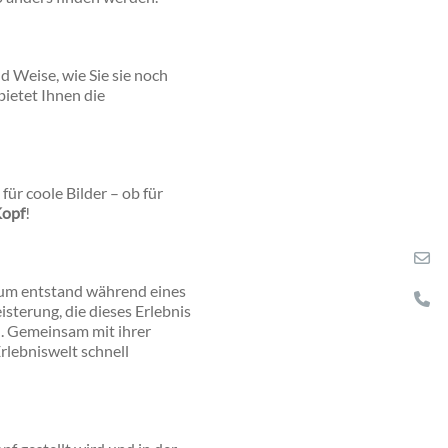
d Weise, wie Sie sie noch
ietet Ihnen die
ür coole Bilder – ob für
Kopf
!
eum entstand während eines
sterung, die dieses Erlebnis
n. Gemeinsam mit ihrer
rlebniswelt schnell