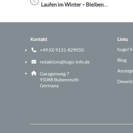
Titel für Beitrag
Laufen im Winter – Bleiben Sie mit AOK, Run and Hike, und Team Schamel fit und gesund
Kontakt
Links
hugo!
M
+49 (0) 9131-829050
Telefonnummer: 0 9 1 3 1 8 2 9 0 5 0
Blog
redaktion@hugo-info.de
E-Mail Adresse: redaktion@hugo-info.de
Anzeig
Adresse:
Garagenweg 7
, 9 1 0 8 8
91088
Bubenreuth
Downlo
Germany