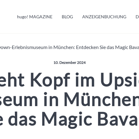
HUGO INFO
hugo!
MAGAZINE
BLOG
ANZEIGENBUCHUNG
D
MELDUNGEN
Down-Erlebnismuseum in München: Entdecken Sie das Magic Bava
Veröffentlicht am:
10. Dezember 2024
eht Kopf im Up
seum in München
e das Magic Bava