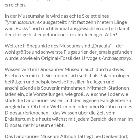
erreichen.
In der Museumshalle wird das echte Skelett eines
Tyrannosaurus rex
ausgestellt: Mit fast zehn Metern Länge
war „Rocky“ noch nicht einmal ausgewachsen und ist damit
der einzige bisher gefundene T.rex im Teenager-Alter!
Weitere Höhepunkte des Museums sind „Dracula
“
– der
wohl größte und schwerste Flugsaurier, der jemals gefunden
wurde, sowie ein Original-Fossil des Urvogels
Archaeopteryx
.
Wissen wird im Dinosaurier Museum auch durch aktives
Erleben vermittelt. Sie können sich selbst als Paläontologen
betätigen und beispielsweise Fossilien freilegen und
anschließend als Souvenir mitnehmen. Mitmach-Stationen
laden ein, die Vorstellungen, wie groß, wie schnell oder wie
stark die Dinosaurier waren, mit den eigenen Fähigkeiten zu
vergleichen. Ob beim Wettrennen oder beim Berühren eines
Dinosaurierknochen – das Wissen über die Zeit vom
Erdaltertum bis heute wächst mit jedem Bereich, den man im
Dinosaurier Museum erlebt.
Das Dinosaurier Museum Altmühltal liegt bei Denkendorf,