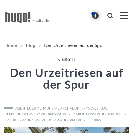
Hugo Stadtmagazin – HUG
Suchen
MELDUNG
Home
Blog
Den Urzeitriesen auf der Spur
Veröffentlicht am:
6. Juli 2021
Den Urzeitriesen auf
der Spur
ABENTEUER
ALTMÜHLTAL
ARCHAEOPTERYX
AUSFLUG
DENKENDER
DINOPARK
DINOSAURIER
FAMILIE
FOSSI
KINDER
MUSEUM
NATUR
TYRANNOSAURUS REX
WANDERN
FREIZEIT
TIPPS