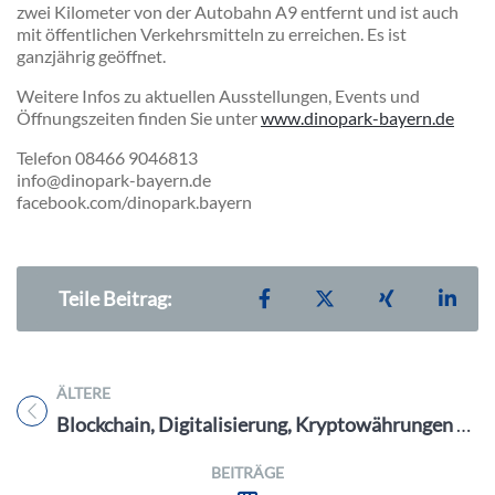
zwei Kilometer von der Autobahn A9 entfernt und ist auch
mit öffentlichen Verkehrsmitteln zu erreichen. Es ist
ganzjährig geöffnet.
Weitere Infos zu aktuellen Ausstellungen, Events und
Öffnungszeiten finden Sie unter
www.dinopark-bayern.de
Telefon 08466 9046813
info@dinopark-bayern.de
facebook.com/dinopark.bayern
Teilen auf Facebook
Teilen auf X
Teilen auf X
Teil
Teile Beitrag:
ÄLTERE
Titel für Beitrag
Blockchain, Digitalisierung, Kryptowährungen – die Zukunft ist jetzt
BEITRÄGE