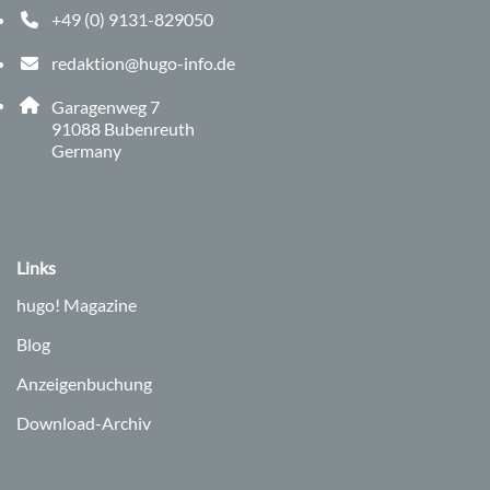
+49 (0) 9131-829050
Telefonnummer: 0 9 1 3 1 8 2 9 0 5 0
redaktion@hugo-info.de
E-Mail Adresse: redaktion@hugo-info.de
Adresse:
Garagenweg 7
, 9 1 0 8 8
91088
Bubenreuth
Germany
Links
hugo!
Magazine
Blog
Anzeigenbuchung
Download-Archiv