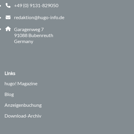
+49 (0) 9131-829050
Telefonnummer: 0 9 1 3 1 8 2 9 0 5 0
redaktion@hugo-info.de
E-Mail Adresse: redaktion@hugo-info.de
Adresse:
Garagenweg 7
, 9 1 0 8 8
91088
Bubenreuth
Germany
Links
hugo!
Magazine
Blog
Anzeigenbuchung
Download-Archiv