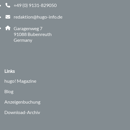
+49 (0) 9131-829050
Telefonnummer: 0 9 1 3 1 8 2 9 0 5 0
redaktion@hugo-info.de
E-Mail Adresse: redaktion@hugo-info.de
Adresse:
Garagenweg 7
, 9 1 0 8 8
91088
Bubenreuth
Germany
Links
hugo!
Magazine
Blog
Anzeigenbuchung
Download-Archiv