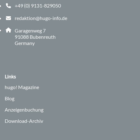
+49 (0) 9131-829050
Telefonnummer: 0 9 1 3 1 8 2 9 0 5 0
redaktion@hugo-info.de
E-Mail Adresse: redaktion@hugo-info.de
Adresse:
Garagenweg 7
, 9 1 0 8 8
91088
Bubenreuth
Germany
Links
hugo!
Magazine
Blog
Anzeigenbuchung
Download-Archiv