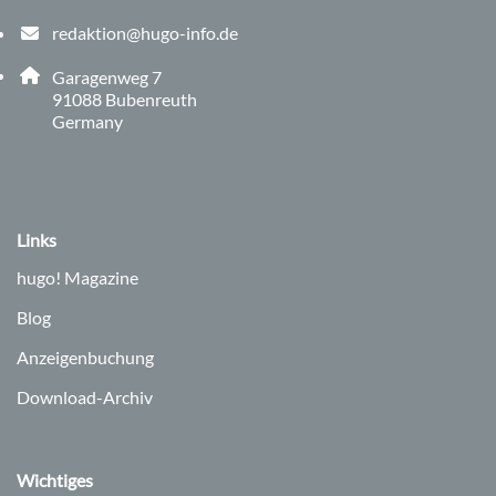
redaktion@hugo-info.de
E-Mail Adresse: redaktion@hugo-info.de
Adresse:
Garagenweg 7
, 9 1 0 8 8
91088
Bubenreuth
Germany
Links
hugo!
Magazine
Blog
Anzeigenbuchung
Download-Archiv
Wichtiges