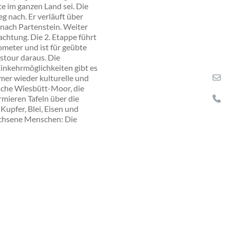
e im ganzen Land sei. Die
 nach. Er verläuft über
 nach
Partenstein
. Weiter
achtung. Die 2. Etappe führt
ometer und ist für geübte
stour daraus. Die
Einkehrmöglichkeiten gibt es
mer wieder kulturelle und
sche Wiesbütt-Moor, die
mieren Tafeln über die
Kupfer, Blei, Eisen und
achsene Menschen: Die