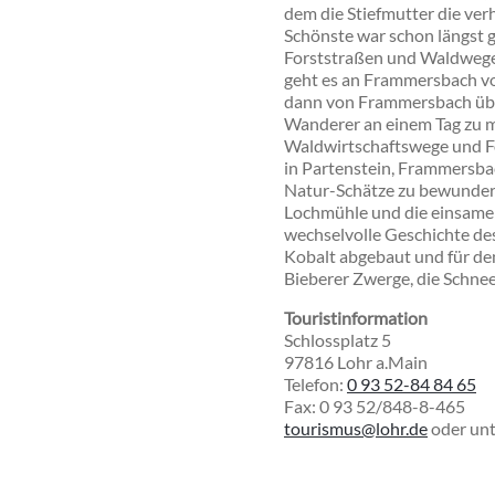
dem die Stiefmutter die ver
Schönste war schon längst 
Forststraßen und Waldwege
geht es an
Frammersbach
v
dann von Frammersbach ü
Wanderer an einem Tag zu m
Waldwirtschaftswege und For
in Partenstein, Frammersbac
Natur-Schätze zu bewundern
Lochmühle und die einsame 
wechselvolle
Geschichte de
Kobalt abgebaut und für de
Bieberer Zwerge, die Schnee
Touristinformation
Schlossplatz 5
97816 Lohr a.Main
Telefon:
0 93 52-84 84 65
Fax: 0 93 52/848-8-465
tourismus@lohr.de
oder unt