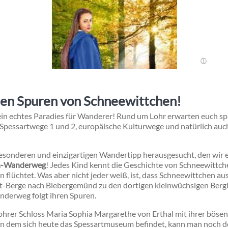
den Spuren von Schneewittchen!
 ein echtes Paradies für Wanderer! Rund um Lohr erwarten euch s
essartwege 1 und 2, europäische Kulturwege und natürlich auch
esonderen und einzigartigen Wandertipp herausgesucht, den wir e
n-Wanderweg
!
Jedes Kind kennt die Geschichte von Schneewittche
 flüchtet. Was aber nicht jeder weiß, ist, dass Schneewittchen 
rt-Berge nach Biebergemünd zu den dortigen kleinwüchsigen Bergl
nderweg folgt ihren Spuren.
Lohrer Schloss Maria Sophia Margarethe von Erthal mit ihrer bösen
in dem sich heute das
Spessartmuseum
befindet, kann man noch de