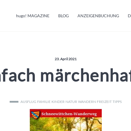
HUGO INFO
hugo!
MAGAZINE
BLOG
ANZEIGENBUCHUNG
D
MELDUNGEN
Veröffentlicht am:
23. April 2021
nfach märchenha
AUSFLUG
FAMILIE
KINDER
NATUR
WANDERN
FREIZEIT
TIPPS