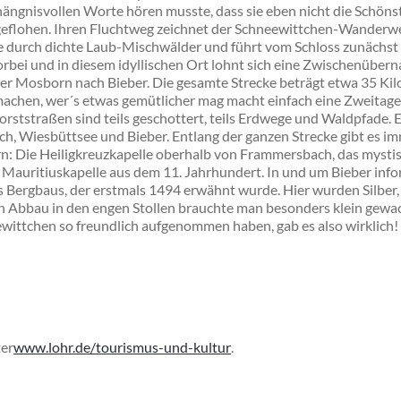
hängnisvollen Worte hören musste, dass sie eben nicht die Schönst
geflohen. Ihren Fluchtweg zeichnet der Schneewittchen-Wanderweg
 durch dichte Laub-Mischwälder und führt vom Schloss zunächst
orbei und in diesem idyllischen Ort lohnt sich eine Zwischenübern
ber Mosborn nach
Bieber
. Die gesamte Strecke beträgt etwa 35 Kil
achen, wer´s etwas gemütlicher mag macht einfach eine Zweitage
ststraßen sind teils geschottert, teils Erdwege und Waldpfade. 
h, Wiesbüttsee und Bieber. Entlang der ganzen Strecke gibt es im
: Die Heiligkreuzkapelle oberhalb von Frammersbach, das mysti
Mauritiuskapelle aus dem 11. Jahrhundert. In und um Bieber infor
s Bergbaus,
der erstmals 1494 erwähnt wurde. Hier wurden Silber, 
n Abbau in den engen Stollen brauchte man besonders klein gew
wittchen so freundlich aufgenommen haben, gab es also wirklich!
er
www.lohr.de/tourismus-und-kultur
.