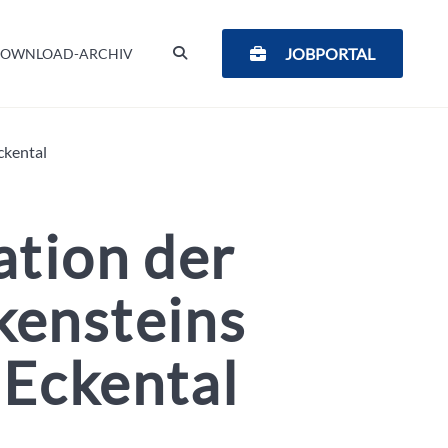
SUCHEN
JOBPORTAL
OWNLOAD-ARCHIV
ckental
ation der
kensteins
Eckental