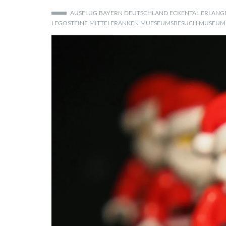
AUSFLUG
BAYERN
DEUTSCHLAND
ECKENTAL
ERLANG
LEGOSTEINE
MITTELFRANKEN
MUESEUMSBESUCH
MUSEUM