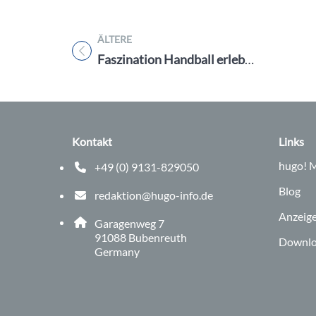
ÄLTERE
Titel für Beitrag
Faszination Handball erleben: Besucht die Heimspiele des HC Erlangen in der ARENA NÜRNBERGER Versicherung
Kontakt
Links
hugo!
M
+49 (0) 9131-829050
Telefonnummer: 0 9 1 3 1 8 2 9 0 5 0
Blog
redaktion@hugo-info.de
E-Mail Adresse: redaktion@hugo-info.de
Anzeig
Adresse:
Garagenweg 7
, 9 1 0 8 8
91088
Bubenreuth
Downlo
Germany