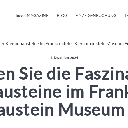
HUGO INFO
hugo!
MAGAZINE
BLOG
ANZEIGENBUCHUNG
D
MELDUNGEN
n der Klemmbausteine im Frankensteins Klemmbaustein Museum E
Veröffentlicht am:
4. Dezember 2024
n Sie die Faszin
steine im Fran
ustein Museum 