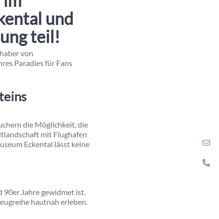
 im
ental und
ng teil!
bhaber von
hres Paradies für Fans
teins
chern die Möglichkeit, die
dtlandschaft mit Flughafen
useum Eckental lässt keine
d 90er Jahre gewidmet ist.
zeugreihe hautnah erleben.