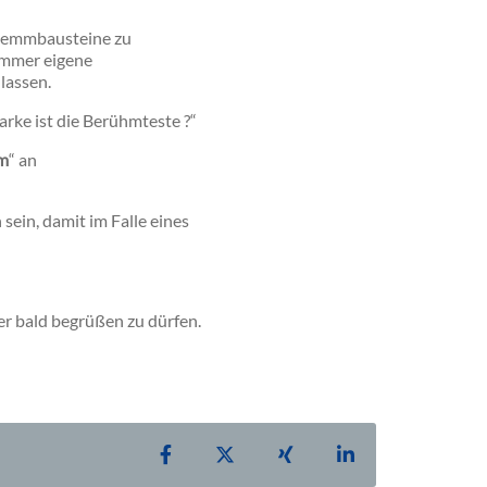
 Klemmbausteine zu
immer eigene
lassen.
ke ist die Berühmteste ?“
um
“ an
sein, damit im Falle eines
r bald begrüßen zu dürfen.
Teilen auf Facebook
Teilen auf X
Teilen auf Xing
Teilen auf Linke