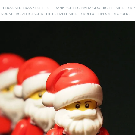
EN
FRANKEN
FRANKENSTEINE
FRÄNKISCHE SCHWEIZ
GESCHICHTE
KINDER
KI
NÜRNBERG
ZEITGESCHICHTE
FREIZEIT
KINDER
KULTUR
TIPPS
VERLOSUNG