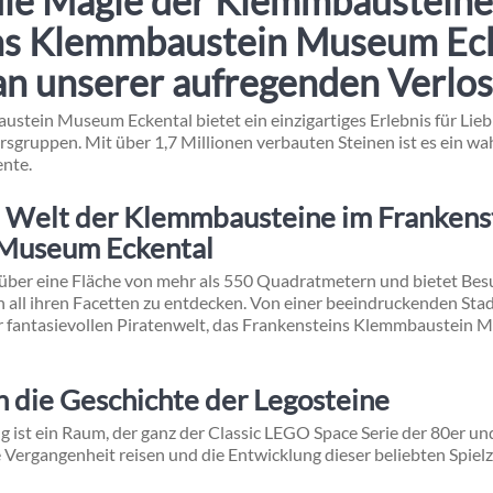
die Magie der Klemmbausteine
ns Klemmbaustein Museum Eck
n unserer aufregenden Verlosu
stein Museum Eckental bietet ein einzigartiges Erlebnis für Lie
sgruppen. Mit über 1,7 Millionen verbauten Steinen ist es ein wa
ente.
e Welt der Klemmbausteine
im Frankens
Museum Eckental
über eine Fläche von mehr als 550 Quadratmetern und bietet Besu
 all ihren Facetten zu entdecken. Von einer beeindruckenden Sta
er fantasievollen Piratenwelt, das Frankensteins Klemmbaustein M
in die Geschichte der Legosteine
ng ist ein Raum, der ganz der Classic LEGO Space Serie der 80er un
 Vergangenheit reisen und die Entwicklung dieser beliebten Spiel