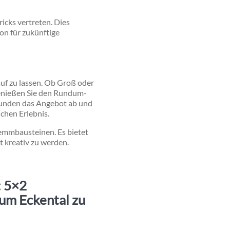
cks vertreten. Dies
ion für zukünftige
auf zu lassen. Ob Groß oder
nießen Sie den Rundum-
 runden das Angebot ab und
hen Erlebnis.
emmbausteinen. Es bietet
t kreativ zu werden.
: 5×2
um Eckental zu