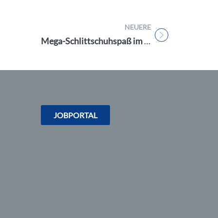
NEUERE
Titel für Beitrag
Mega-Schlittschuhspaß im PLAYMOBIL-FunPark: Ein Winterwunderland für die ganze Familie
JOBPORTAL