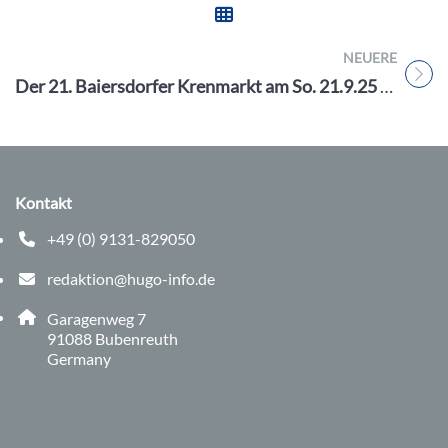
NEUERE
Titel für Beitrag
Der 21. Baiersdorfer Krenmarkt am So. 21.9.25 – Ein Tag voller scharfer Erlebnisse
Kontakt
+49 (0) 9131-829050
Telefonnummer: 0 9 1 3 1 8 2 9 0 5 0
redaktion@hugo-info.de
E-Mail Adresse: redaktion@hugo-info.de
Adresse:
Garagenweg 7
, 9 1 0 8 8
91088
Bubenreuth
Germany