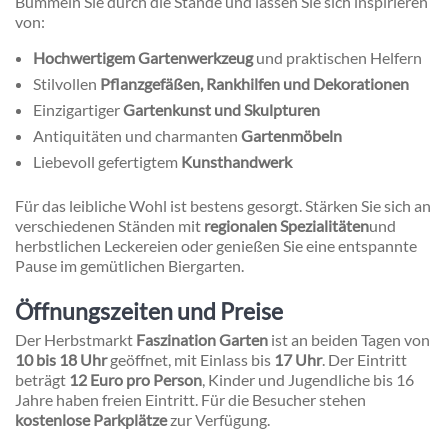
Bummeln Sie durch die Stände und lassen Sie sich inspirieren
von:
Hochwertigem Gartenwerkzeug
und praktischen Helfern
Stilvollen
Pflanzgefäßen, Rankhilfen und Dekorationen
Einzigartiger
Gartenkunst und Skulpturen
Antiquitäten und charmanten
Gartenmöbeln
Liebevoll gefertigtem
Kunsthandwerk
Für das leibliche Wohl ist bestens gesorgt. Stärken Sie sich an
verschiedenen Ständen mit
regionalen Spezialitäten
und
herbstlichen Leckereien oder genießen Sie eine entspannte
Pause im gemütlichen Biergarten.
Öffnungszeiten und Preise
Der Herbstmarkt
Faszination Garten
ist an beiden Tagen von
10 bis 18 Uhr
geöffnet, mit Einlass bis
17 Uhr
. Der Eintritt
beträgt
12 Euro pro Person
, Kinder und Jugendliche bis 16
Jahre haben freien Eintritt. Für die Besucher stehen
kostenlose Parkplätze
zur Verfügung.