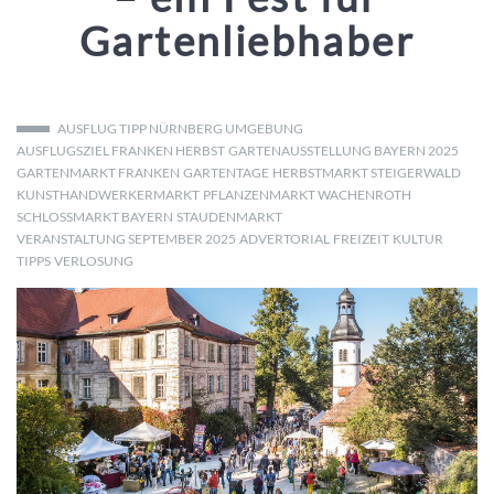
Gartenliebhaber
AUSFLUG TIPP NÜRNBERG UMGEBUNG
AUSFLUGSZIEL FRANKEN HERBST
GARTENAUSSTELLUNG BAYERN 2025
GARTENMARKT FRANKEN
GARTENTAGE
HERBSTMARKT STEIGERWALD
KUNSTHANDWERKERMARKT
PFLANZENMARKT WACHENROTH
SCHLOSSMARKT BAYERN
STAUDENMARKT
VERANSTALTUNG SEPTEMBER 2025
ADVERTORIAL
FREIZEIT
KULTUR
TIPPS
VERLOSUNG