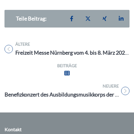
Teilen auf Facebook
Teilen auf X
Teilen auf X
Teil
Teile Beitrag:
ÄLTERE
Titel für Beitrag
Freizeit Messe Nürnberg vom 4. bis 8. März 2026: Inspiration für Freizeit, Reisen und Outdoor
BEITRÄGE
NEUERE
Titel für Beitrag
Benefizkonzert des Ausbildungsmusikkorps der Bundeswehr am 15. März 2026 in Erlangen
Kontakt