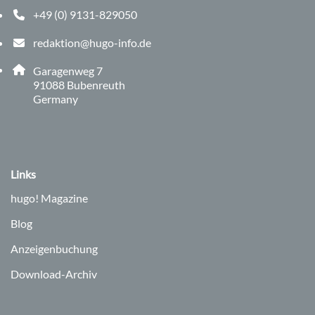
+49 (0) 9131-829050
Telefonnummer: 0 9 1 3 1 8 2 9 0 5 0
redaktion@hugo-info.de
E-Mail Adresse: redaktion@hugo-info.de
Adresse:
Garagenweg 7
, 9 1 0 8 8
91088
Bubenreuth
Germany
Links
hugo!
Magazine
Blog
Anzeigenbuchung
Download-Archiv