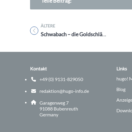
Teile Beitrag:
ÄLTERE
Titel für Beitrag
Schwabach – die Goldschlägerstadt
Kontakt
Links
hugo!
M
+49 (0) 9131-829050
Telefonnummer: 0 9 1 3 1 8 2 9 0 5 0
Blog
redaktion@hugo-info.de
E-Mail Adresse: redaktion@hugo-info.de
Anzeig
Adresse:
Garagenweg 7
, 9 1 0 8 8
91088
Bubenreuth
Downlo
Germany