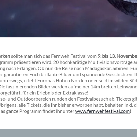
erken
sollte man sich das Fernweh Festival vom
9. bis 13. Novemb
ogramm präsentieren wird.
20 hochkarätige Multivisionsvorträge
a
ng nach Erlangen. Ob nun die Reise nach Madagaskar, Sibirien, 
ter garantieren Euch brillante Bilder und spannende Geschichten. 
 unterwegs, erlebt Europas Hohen Norden oder seid im wilden Süd
Die faszinierenden Bilder werden aufmeiner 14m breiten Leinwand
orgeführt, für ein
Erlebnis der Extraklasse
!
se- und Outdoorbereich runden den Festivalbesuch ab. Tickets gib
rigens, alle Tickets, die Ihr bisher erworben habt, behalten inkl.
das ganze Programm findet ihr unter
www.fernwehfestival.com
!