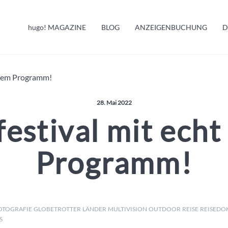
HUGO INFO
hugo!
MAGAZINE
BLOG
ANZEIGENBUCHUNG
D
MELDUNGEN
alem Programm!
Veröffentlicht am:
28. Mai 2022
estival mit echt
Programm!
OTOGRAFIE
GLOBETROTTER
LÄNDER
MULTIVISION
OUTDOOR
REISE
REISEDO
S