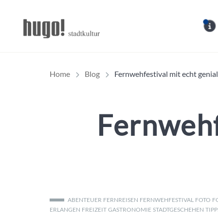
Hugo Stadtmagazin – 
Home
Blog
Fernwehfestival mit echt geni
Fernwehf
ABENTEUER
FERNREISEN
FERNWEHFESTIVAL
FOTO
F
ERLANGEN
FREIZEIT
GASTRONOMIE
STADTGESCHEHEN
TIPP