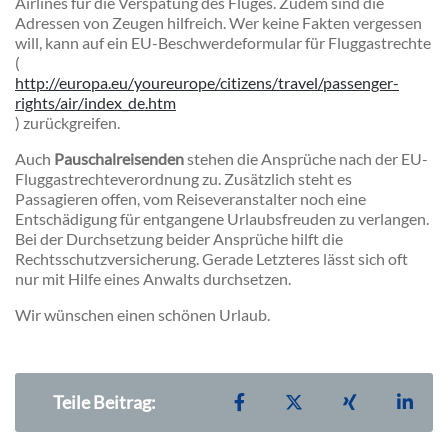
Airlines für die Verspätung des Fluges. Zudem sind die
Adressen von Zeugen hilfreich. Wer keine Fakten vergessen
will, kann auf ein EU-Beschwerdeformular für Fluggastrechte
(
http://europa.eu/youreurope/citizens/travel/passenger-
rights/air/index_de.htm
) zurückgreifen.
Auch
Pauschalreisenden
stehen die Ansprüche nach der EU-
Fluggastrechteverordnung zu. Zusätzlich steht es
Passagieren offen, vom Reiseveranstalter noch eine
Entschädigung für entgangene Urlaubsfreuden zu verlangen.
Bei der Durchsetzung beider Ansprüche hilft die
Rechtsschutzversicherung. Gerade Letzteres lässt sich oft
nur mit Hilfe eines Anwalts durchsetzen.
Wir wünschen einen schönen Urlaub.
Teilen auf Facebook
Teilen auf X
Teilen auf X
Teil
Teile Beitrag: