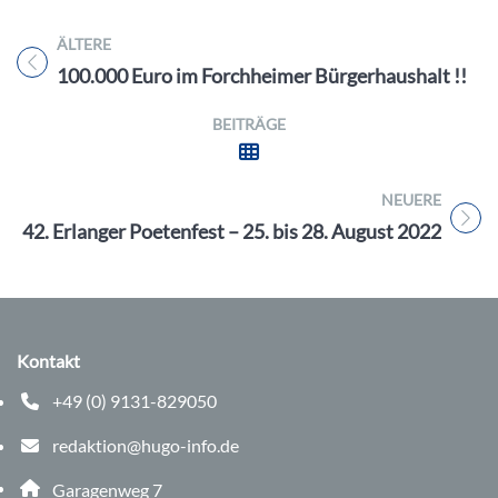
ÄLTERE
Titel für Beitrag
100.000 Euro im Forchheimer Bürgerhaushalt !!
BEITRÄGE
NEUERE
Titel für Beitrag
42. Erlanger Poetenfest – 25. bis 28. August 2022
Kontakt
+49 (0) 9131-829050
Telefonnummer: 0 9 1 3 1 8 2 9 0 5 0
redaktion@hugo-info.de
E-Mail Adresse: redaktion@hugo-info.de
Adresse:
Garagenweg 7