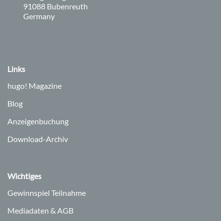
, 9 1 0 8 8
91088
Bubenreuth
Germany
Links
hugo!
Magazine
Blog
Anzeigenbuchung
Download-Archiv
Wichtiges
Gewinnspiel Teilnahme
Mediadaten & AGB