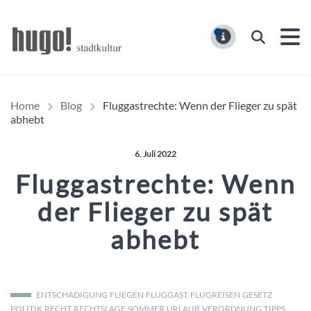
Hugo Stadtmagazin – HUG
Suchen
MELDUNG
Home
Blog
Fluggastrechte: Wenn der Flieger zu spät
abhebt
Veröffentlicht am:
6. Juli 2022
Fluggastrechte: Wenn
der Flieger zu spät
abhebt
ENTSCHÄDIGUNG
FLIEGEN
FLUGGAST
FLUGREISEN
GESETZ
POLITIK
RECHT
RECHTSLAGE
SOMMER
URLAUB
VERORDNUNG
TIPPS