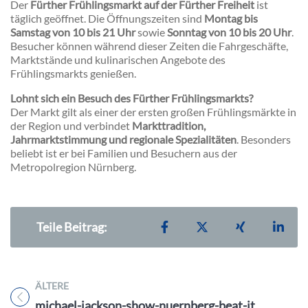
Der
Fürther Frühlingsmarkt auf der Fürther Freiheit
ist
täglich geöffnet. Die Öffnungszeiten sind
Montag bis
Samstag von 10 bis 21 Uhr
sowie
Sonntag von 10 bis 20 Uhr
.
Besucher können während dieser Zeiten die Fahrgeschäfte,
Marktstände und kulinarischen Angebote des
Frühlingsmarkts genießen.
Lohnt sich ein Besuch des Fürther Frühlingsmarkts?
Der Markt gilt als einer der ersten großen Frühlingsmärkte in
der Region und verbindet
Markttradition,
Jahrmarktstimmung und regionale Spezialitäten
. Besonders
beliebt ist er bei Familien und Besuchern aus der
Metropolregion Nürnberg.
Teilen auf Facebook
Teilen auf X
Teilen auf X
Teil
Teile Beitrag:
ÄLTERE
Titel für Beitrag
michael-jackson-show-nuernberg-beat-it