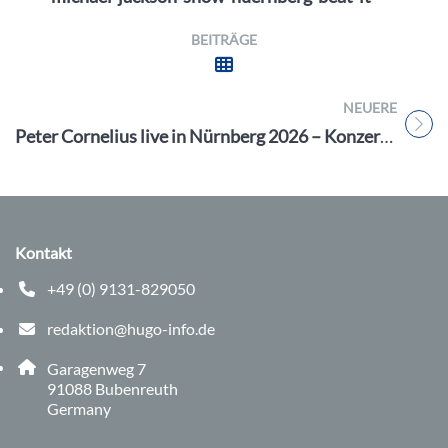
BEITRÄGE
NEUERE
Titel für Beitrag
Peter Cornelius live in Nürnberg 2026 – Konzert in der Meistersingerhalle am 7. April
Kontakt
+49 (0) 9131-829050
Telefonnummer: 0 9 1 3 1 8 2 9 0 5 0
redaktion@hugo-info.de
E-Mail Adresse: redaktion@hugo-info.de
Adresse:
Garagenweg 7
, 9 1 0 8 8
91088
Bubenreuth
Germany