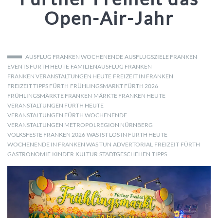
Open-Air-Jahr
AUSFLUG FRANKEN WOCHENENDE
AUSFLUGSZIELE FRANKEN
EVENTS FÜRTH HEUTE
FAMILIENAUSFLUG FRANKEN
FRANKEN VERANSTALTUNGEN HEUTE
FREIZEIT IN FRANKEN
FREIZEIT TIPPS FÜRTH
FRÜHLINGSMARKT FÜRTH 2026
FRÜHLINGSMÄRKTE FRANKEN
MÄRKTE FRANKEN HEUTE
VERANSTALTUNGEN FÜRTH HEUTE
VERANSTALTUNGEN FÜRTH WOCHENENDE
VERANSTALTUNGEN METROPOLREGION NÜRNBERG
VOLKSFESTE FRANKEN 2026
WAS IST LOS IN FÜRTH HEUTE
WOCHENENDE IN FRANKEN WAS TUN
ADVERTORIAL
FREIZEIT
FÜRTH
GASTRONOMIE
KINDER
KULTUR
STADTGESCHEHEN
TIPPS