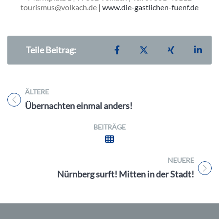
tourismus@volkach.de |
www.die-gastlichen-fuenf.de
Teilen auf Facebook
Teilen auf X
Teilen auf X
Teil
Teile Beitrag:
ÄLTERE
Titel für Beitrag
Übernachten einmal anders!
BEITRÄGE
NEUERE
Titel für Beitrag
Nürnberg surft! Mitten in der Stadt!