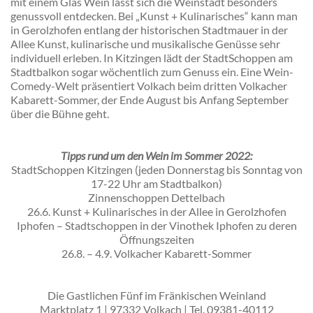
mit einem Glas Wein lässt sich die Weinstadt besonders
genussvoll entdecken. Bei „Kunst + Kulinarisches“ kann man
in Gerolzhofen entlang der historischen Stadtmauer in der
Allee Kunst, kulinarische und musikalische Genüsse sehr
individuell erleben. In Kitzingen lädt der StadtSchoppen am
Stadtbalkon sogar wöchentlich zum Genuss ein. Eine Wein-
Comedy-Welt präsentiert Volkach beim dritten Volkacher
Kabarett-Sommer, der Ende August bis Anfang September
über die Bühne geht.
Tipps r
und um den Wein im Sommer 2022:
StadtSchoppen Kitzingen
(jeden Donnerstag bis Sonntag von
17-22 Uhr am Stadtbalkon)
Zinnenschoppen
Dettelbach
26.6.
Kunst + Kulinarische
s in der Allee in Gerolzhofen
Iphofen
– Stadtschoppen in der Vinothek Iphofen zu deren
Öffnungszeiten
26.8. – 4.9.
Volkacher Kabarett-Somme
r
Die Gastlichen Fünf im Fränkischen Weinland
Marktplatz 1 | 97332 Volkach | Tel. 09381-40112