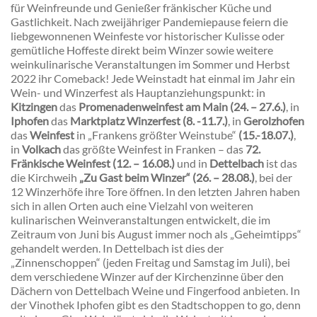
für Weinfreunde und Genießer fränkischer Küche und
Gastlichkeit. Nach zweijähriger Pandemiepause feiern die
liebgewonnenen Weinfeste vor historischer Kulisse oder
gemütliche Hoffeste direkt beim Winzer sowie weitere
weinkulinarische Veranstaltungen im Sommer und Herbst
2022 ihr Comeback! Jede Weinstadt hat einmal im Jahr ein
Wein- und Winzerfest als Hauptanziehungspunkt: in
Kitzingen
das
Promenadenweinfest am Main (24. – 27.6.)
, in
Iphofen
das
Marktplatz Winzerfest (8. -11.7.)
, in
Gerolzhofen
das
Weinfest
in „Frankens größter Weinstube“
(15.-18.07.)
,
in
Volkach
das größte Weinfest in Franken – das
72.
Fränkische Weinfest (12. – 16.08.)
und in
Dettelbach
ist das
die Kirchweih
„Zu Gast beim Winzer“ (26. – 28.08.)
, bei der
12 Winzerhöfe ihre Tore öffnen. In den letzten Jahren haben
sich in allen Orten auch eine Vielzahl von weiteren
kulinarischen Weinveranstaltungen entwickelt, die im
Zeitraum von Juni bis August immer noch als „Geheimtipps“
gehandelt werden. In Dettelbach ist dies der
„Zinnenschoppen“ (jeden Freitag und Samstag im Juli), bei
dem verschiedene Winzer auf der Kirchenzinne über den
Dächern von Dettelbach Weine und Fingerfood anbieten. In
der Vinothek Iphofen gibt es den Stadtschoppen to go, denn