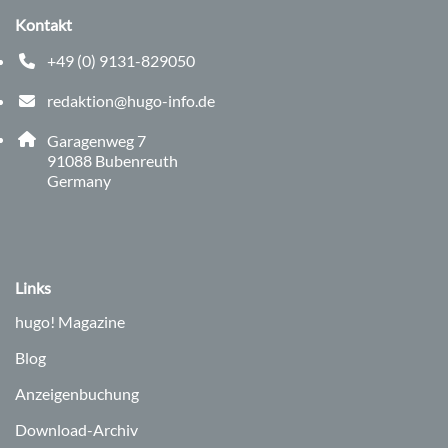
Kontakt
+49 (0) 9131-829050
Telefonnummer: 0 9 1 3 1 8 2 9 0 5 0
redaktion@hugo-info.de
E-Mail Adresse: redaktion@hugo-info.de
Adresse:
Garagenweg 7
, 9 1 0 8 8
91088
Bubenreuth
Germany
Links
hugo!
Magazine
Blog
Anzeigenbuchung
Download-Archiv