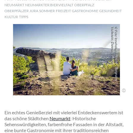
NEUMARKT
NEUMARKTER BIERVIELFALT
OBERPFALZ
OBERPFÄLZER JURA
SOMMER
FREIZEIT
GASTRONOMIE
GESUNDHEIT
KULTUR
TIPPS
Ein echtes Genießerziel mit vielerlei Entdeckenswertem ist
das schöne Städtchen
Neumarkt
: Historische
Sehenswürdigkeiten, farbenfrohe Fassaden in der Altstadt,
eine bunte Gastronomie mit ihrer traditionsreichen