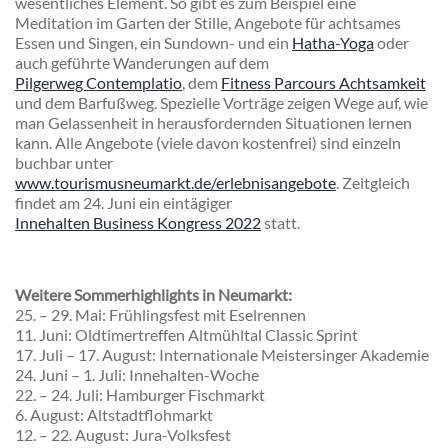
wesentliches Element. So gibt es zum Beispiel eine
Meditation im Garten der Stille, Angebote für achtsames
Essen und Singen, ein Sundown- und ein
Hatha-Yoga
oder
auch geführte Wanderungen auf dem
Pilgerweg Contemplatio
, dem
Fitness Parcours Achtsamkeit
und dem Barfußweg. Spezielle Vorträge zeigen Wege auf, wie
man Gelassenheit in herausfordernden Situationen lernen
kann. Alle Angebote (viele davon kostenfrei) sind einzeln
buchbar unter
www.tourismusneumarkt.de/erlebnisangebote
. Zeitgleich
findet am 24. Juni ein eintägiger
Innehalten Business Kongress 2022
statt.
Weitere Sommerhighlights in Neumarkt:
25. – 29. Mai:
Frühlingsfest mit Eselrennen
11. Juni:
Oldtimertreffen Altmühltal Classic Sprint
17. Juli – 17. August:
Internationale Meistersinger Akademie
24. Juni – 1. Juli:
Innehalten-Woche
22. – 24. Juli:
Hamburger Fischmarkt
6. August:
Altstadtflohmarkt
12. – 22. August:
Jura-Volksfest