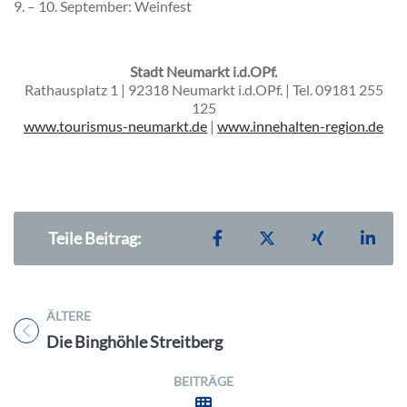
9. – 10. September:
Weinfest
Stadt Neumarkt i.d.OPf.
Rathausplatz 1 | 92318 Neumarkt i.d.OPf. | Tel. 09181 255
125
www.tourismus-neumarkt.de
|
www.innehalten-region.de
Teilen auf Facebook
Teilen auf X
Teilen auf X
Teil
Teile Beitrag:
ÄLTERE
Titel für Beitrag
Die Binghöhle Streitberg
BEITRÄGE