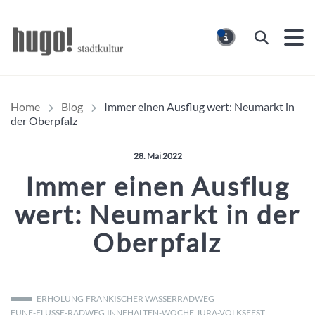
Hugo Stadtmagazin – HUG
Suchen
MELDUNG
Home
Blog
Immer einen Ausflug wert: Neumarkt in
der Oberpfalz
Veröffentlicht am:
28. Mai 2022
Immer einen Ausflug
wert: Neumarkt in der
Oberpfalz
ERHOLUNG
FRÄNKISCHER WASSERRADWEG
FÜNF-FLÜSSE-RADWEG
INNEHALTEN-WOCHE
JURA-VOLKSFEST