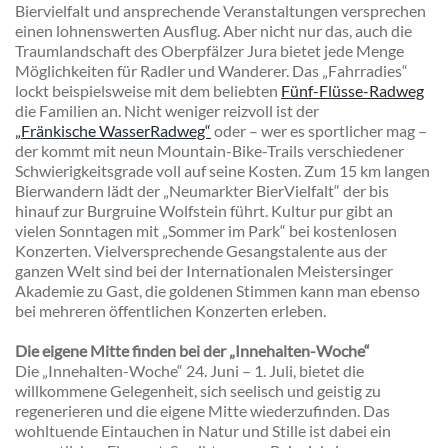
Biervielfalt und ansprechende Veranstaltungen versprechen
einen lohnenswerten Ausflug. Aber nicht nur das, auch die
Traumlandschaft des Oberpfälzer Jura bietet jede Menge
Möglichkeiten für Radler und Wanderer. Das „Fahrradies“
lockt beispielsweise mit dem beliebten
Fünf-Flüsse-Radweg
die Familien an. Nicht weniger reizvoll ist der
„Fränkische WasserRadweg“
oder – wer es sportlicher mag –
der kommt mit neun Mountain-Bike-Trails verschiedener
Schwierigkeitsgrade voll auf seine Kosten. Zum 15 km langen
Bierwandern lädt der „Neumarkter BierVielfalt“ der bis
hinauf zur Burgruine Wolfstein führt. Kultur pur gibt an
vielen Sonntagen mit „Sommer im Park“ bei kostenlosen
Konzerten. Vielversprechende Gesangstalente aus der
ganzen Welt sind bei der Internationalen Meistersinger
Akademie zu Gast, die goldenen Stimmen kann man ebenso
bei mehreren öffentlichen Konzerten erleben.
Die eigene Mitte finden bei der „Innehalten-Woche“
Die „Innehalten-Woche“ 24. Juni – 1. Juli, bietet die
willkommene Gelegenheit, sich seelisch und geistig zu
regenerieren und die eigene Mitte wiederzufinden. Das
wohltuende Eintauchen in Natur und Stille ist dabei ein