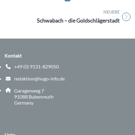
NEUERE
Titel für Beitrag
Schwabach – die Goldschlägerstadt
Kontakt
+49 (0) 9131-829050
Telefonnummer: 0 9 1 3 1 8 2 9 0 5 0
redaktion@hugo-info.de
E-Mail Adresse: redaktion@hugo-info.de
Adresse:
Garagenweg 7
, 9 1 0 8 8
91088
Bubenreuth
Germany
Links