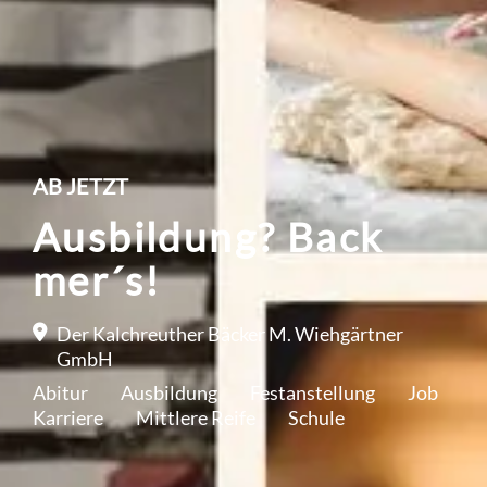
AB JETZT
Ausbildung? Back
mer´s!
Der Kalchreuther Bäcker M. Wiehgärtner
GmbH
Abitur
Ausbildung
Festanstellung
Job
Karriere
Mittlere Reife
Schule