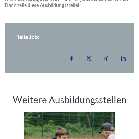
Dann teile diese Ausbildungsstelle!
Teile Job:
Teilen auf Facebook
Teilen auf X
Teilen auf Xi
Teile
Weitere Ausbildungsstellen
Einleitung