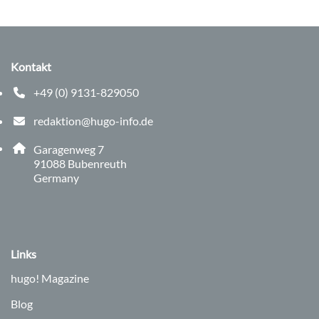
Kontakt
+49 (0) 9131-829050
Telefonnummer: 0 9 1 3 1 8 2 9 0 5 0
redaktion@hugo-info.de
E-Mail Adresse: redaktion@hugo-info.de
Adresse:
Garagenweg 7
, 9 1 0 8 8
91088
Bubenreuth
Germany
Links
hugo!
Magazine
Blog