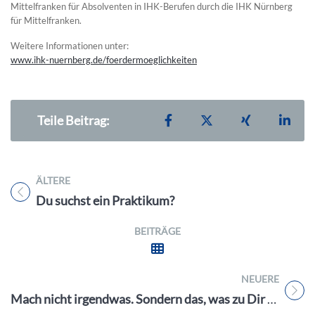
Mittelfranken für Absolventen in IHK-Berufen durch die IHK Nürnberg
für Mittelfranken.
Weitere Informationen unter:
www.ihk-nuernberg.de/foerdermoeglichkeiten
Teilen auf Facebook
Teilen auf X
Teilen auf X
Teil
Teile Beitrag:
ÄLTERE
Titel für Beitrag
Du suchst ein Praktikum?
BEITRÄGE
NEUERE
Titel für Beitrag
Mach nicht irgendwas. Sondern das, was zu Dir passt.