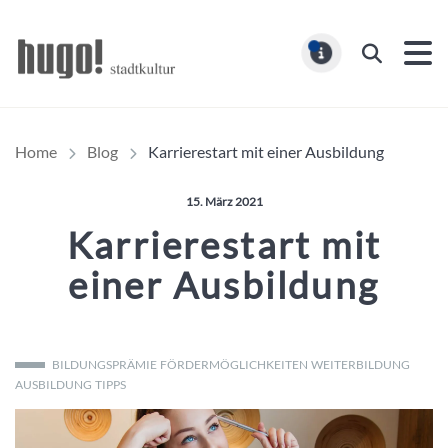
Hugo Stadtmagazin – HUG
Suchen
MELDUNG
Home
Blog
Karrierestart mit einer Ausbildung
Veröffentlicht am:
15. März 2021
Karrierestart mit
einer Ausbildung
BILDUNGSPRÄMIE
FÖRDERMÖGLICHKEITEN
WEITERBILDUNG
AUSBILDUNG
TIPPS