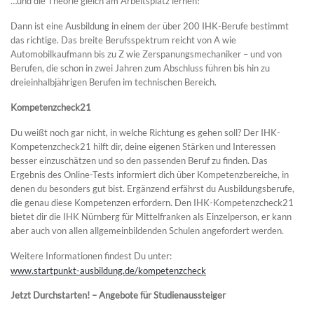
…und die Theorie gleich am Arbeitsplatz lernen!
Dann ist eine Ausbildung in einem der über 200 IHK-Berufe bestimmt
das richtige. Das breite Beruf
s
spektrum reicht von A wie
Automobilkaufmann bis zu Z wie Zerspanungsmechaniker – und von
Berufen, die schon in zwei Jahren zum Abschluss führen bis hin zu
dreieinhalbjährigen Berufen im technischen Bereich.
Kompetenzcheck21
Du weißt noch gar nicht, in welche Richtung es gehen soll? Der IHK-
Kompetenzcheck21 hilft dir, deine eigenen Stärken und Interessen
besser einzuschätzen und so den passenden Beruf zu finden. Das
Ergebnis des Online-Tests informiert dich über Kompetenzbereiche, in
denen du besonders gut bist. Ergänzend erfährst du Ausbildungsberufe,
die genau diese Kompetenzen erfordern. Den IHK-Kompetenzcheck21
bietet dir die IHK Nürnberg für Mittelfranken als Einzelperson, er kann
aber auch von allen allgemeinbildenden Schulen angefordert werden.
Weitere Informationen findest Du unter:
www.startpunkt-ausbildung.de/kompetenzcheck
Jetzt Durchstarten! – Angebote für Studienaussteiger