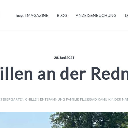
HUGO INFO
hugo!
MAGAZINE
BLOG
ANZEIGENBUCHUNG
D
MELDUNGEN
Veröffentlicht am:
28. Juni 2021
illen an der Redn
S
BIERGARTEN
CHILLEN
ENTSPANNUNG
FAMILIE
FLUSSBAD
KANU
KINDER
NA