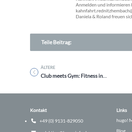
Anmelden und informieren k
kahnfahrt.rednitzhembach
Daniela & Roland freuen sic
Teile Beitrag:
ÄLTERE
Titel für Beitrag
Club meets Gym: Fitness in einer neuen Dimension
Kontakt
Links
hugo!
M
+49 (0) 9131-829050
Telefonnummer: 0 9 1 3 1 8 2 9 0 5 0
Blog