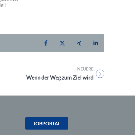
ail
Teilen auf Facebook
Teilen auf X
Teilen auf Xing
Teilen auf Linke
NEUERE
Titel für Beitrag
Wenn der Weg zum Ziel wird
JOBPORTAL