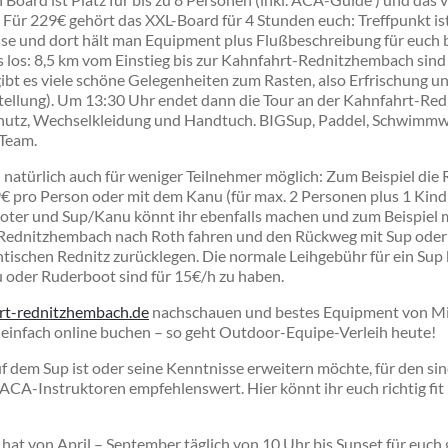
s! Für 229€ gehört das XXL-Board für 4 Stunden euch: Treffpunkt i
sse und dort hält man Equipment plus Flußbeschreibung für euch 
 los: 8,5 km vom Einstieg bis zur Kahnfahrt-Rednitzhembach sind
bt es viele schöne Gelegenheiten zum Rasten, also Erfrischung un
tellung). Um 13:30 Uhr endet dann die Tour an der Kahnfahrt-Re
hutz, Wechselkleidung und Handtuch. BIGSup, Paddel, Schwimm
-Team.
 natürlich auch für weniger Teilnehmer möglich: Zum Beispiel die 
 pro Person oder mit dem Kanu (für max. 2 Personen plus 1 Kind 
oter
und Sup/Kanu könnt ihr ebenfalls machen und zum Beispiel m
n Rednitzhembach nach Roth fahren und den Rückweg mit Sup oder
tischen Rednitz zurücklegen.
Die normale Leihgebühr für ein Sup
u oder Ruderboot sind für 15€/h zu haben.
t-rednitzhembach.de
nachschauen und bestes Equipment von Mi
 einfach online buchen – so geht Outdoor-Equipe-Verleih heute!
 dem Sup ist oder seine Kenntnisse erweitern möchte, für den sin
ACA-Instruktoren empfehlenswert. Hier könnt ihr euch richtig fit
t von April – September täglich von 10 Uhr bis Sunset für euch 