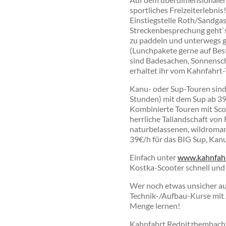
sportliches Freizeiterlebni
Einstiegstelle Roth/Sandga
Streckenbesprechung geht`s
zu paddeln und unterwegs gi
(Lunchpakete gerne auf Bes
sind Badesachen, Sonnensc
erhaltet ihr vom Kahnfahrt
Kanu- oder Sup-Touren
sind
Stunden) mit dem Sup ab 39€
Kombinierte Touren mit
Sco
herrliche Tallandschaft vo
naturbelassenen, wildroman
39€/h für das BIG Sup, Kan
Einfach unter
www.kahnfahr
Kostka-Scooter schnell und
Wer noch etwas unsicher auf
Technik-/Aufbau-Kurse
mit 
Menge lernen!
Kahnfahrt Rednitzhembach ha