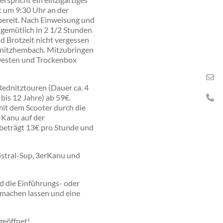
st um 9:30 Uhr an der
bereit. Nach Einweisung und
 gemütlich in 2 1/2 Stunden
d Brotzeit nicht vergessen
dnitzhembach. Mitzubringen
westen und Trockenbox
Rednitztouren (Dauer ca. 4
bis 12 Jahre) ab 59€.
it dem Scooter durch die
 Kanu auf der
 beträgt 13€ pro Stunde und
stral-Sup, 3erKanu und
d die
Einführungs- oder
 machen lassen und eine
geöffnet!