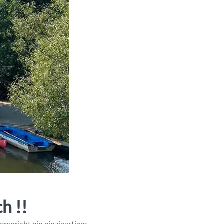
h !!
rspricht ein einzigartiges