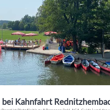
bei Kahnfahrt Rednitzhembac
oard ist Platz für bis zu 8 Personen (inkl. ACA-Guide ) und das ve