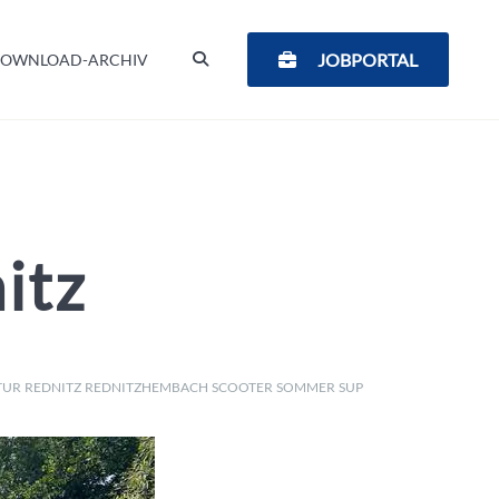
SUCHEN
JOBPORTAL
OWNLOAD-ARCHIV
itz
TUR
REDNITZ
REDNITZHEMBACH
SCOOTER
SOMMER
SUP