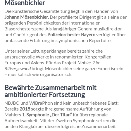
Mösenbichler
Die künstlerische Gesamtleitung liegt in den Händen von
Johann Mösenbichler
. Der profilierte Dirigent gilt als eine der
prägenden Persönlichkeiten der internationalen
Blasorchesterszene. Als langjähriger Generalmusikdirektor
und Chefdirigent des
Polizeiorchester Bayern
verfügt er über
umfassende Erfahrung im symphonischen Repertoire.
Unter seiner Leitung erklangen bereits zahlreiche
anspruchsvolle Werke in renommierten Konzertsälen
Europas und Asiens. Für das Projekt
Mahler 2 im
Bläsergewand
bringt Mösenbichler seine ganze Expertise ein
– musikalisch wie organisatorisch.
Bewährte Zusammenarbeit mit
ambitionierter Fortsetzung
NBJBO und WiBraPhon sind kein unbeschriebenes Blatt:
Bereits
2018
sorgte ihre gemeinsame Aufführung von
Mahlers
1. Symphonie „Der Titan“
für überregionale
Aufmerksamkeit. Mit der Zweiten Symphonie setzen die
beiden Klangkörper diese erfolgreiche Zusammenarbeit