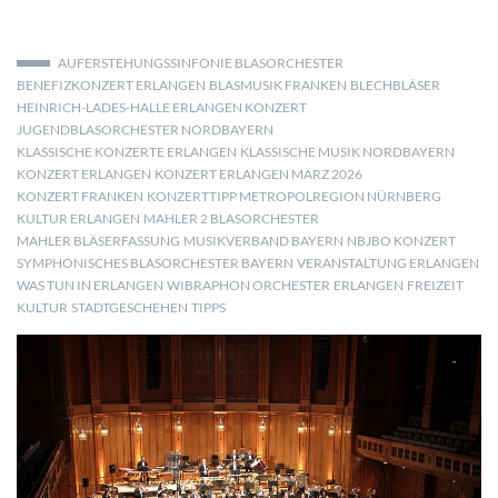
AUFERSTEHUNGSSINFONIE BLASORCHESTER
BENEFIZKONZERT ERLANGEN
BLASMUSIK FRANKEN
BLECHBLÄSER
HEINRICH-LADES-HALLE ERLANGEN KONZERT
JUGENDBLASORCHESTER NORDBAYERN
KLASSISCHE KONZERTE ERLANGEN
KLASSISCHE MUSIK NORDBAYERN
KONZERT ERLANGEN
KONZERT ERLANGEN MÄRZ 2026
KONZERT FRANKEN
KONZERTTIPP METROPOLREGION NÜRNBERG
KULTUR ERLANGEN
MAHLER 2 BLASORCHESTER
MAHLER BLÄSERFASSUNG
MUSIKVERBAND BAYERN
NBJBO KONZERT
SYMPHONISCHES BLASORCHESTER BAYERN
VERANSTALTUNG ERLANGEN
WAS TUN IN ERLANGEN
WIBRAPHON ORCHESTER
ERLANGEN
FREIZEIT
KULTUR
STADTGESCHEHEN
TIPPS