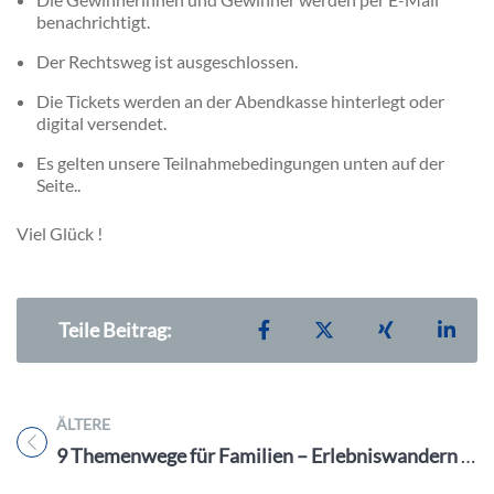
benachrichtigt.
Der Rechtsweg ist ausgeschlossen.
Die Tickets werden an der Abendkasse hinterlegt oder
digital versendet.
Es gelten unsere Teilnahmebedingungen unten auf der
Seite..
Viel Glück !
Teilen auf Facebook
Teilen auf X
Teilen auf X
Teil
Teile Beitrag:
ÄLTERE
Titel für Beitrag
9 Themenwege für Familien – Erlebniswandern rund um Nürnberg, Fürth & Erlangen