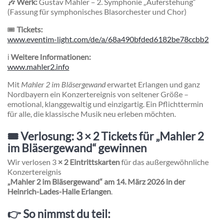
🎶 Werk:
Gustav Mahler – 2. Symphonie „Auferstehung“
(Fassung für symphonisches Blasorchester und Chor)
🎟
Tickets:
www.eventim-light.com/de/a/68a490bfded6182be78ccbb2
ℹ
Weitere Informationen:
www.mahler2.info
Mit
Mahler 2 im Bläsergewand
erwartet Erlangen und ganz
Nordbayern ein Konzertereignis von seltener Größe –
emotional, klanggewaltig und einzigartig. Ein Pflichttermin
für alle, die klassische Musik neu erleben möchten.
🎟️ Verlosung: 3 × 2 Tickets für „Mahler 2
im Bläsergewand“ gewinnen
Wir verlosen 3
× 2 Eintrittskarten
für das außergewöhnliche
Konzertereignis
„Mahler 2 im Bläsergewand“ am 14. März 2026 in der
Heinrich-Lades-Halle Erlangen
.
👉 So nimmst du teil: