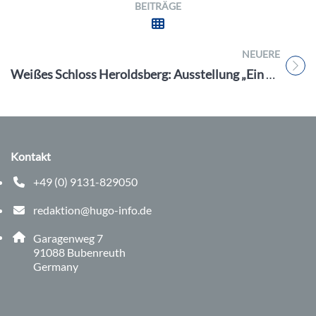
BEITRÄGE
NEUERE
Titel für Beitrag
Weißes Schloss Heroldsberg: Ausstellung „Ein Meister der Farbe im Gedächtnis der Region“ vom 27.3. – 4.10.2026
Kontakt
+49 (0) 9131-829050
Telefonnummer: 0 9 1 3 1 8 2 9 0 5 0
redaktion@hugo-info.de
E-Mail Adresse: redaktion@hugo-info.de
Adresse:
Garagenweg 7
, 9 1 0 8 8
91088
Bubenreuth
Germany