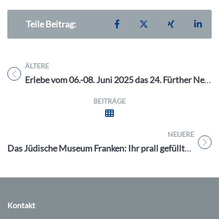
Teilen auf Facebook
Teilen auf X
Teilen auf X
Teil
Teile Beitrag:
ÄLTERE
Titel für Beitrag
Erlebe vom 06.-08. Juni 2025 das 24. Fürther New Orleans Festival – Südstaaten-Flair & Top-Bands bei freiem Eintritt
BEITRÄGE
NEUERE
Titel für Beitrag
Das Jüdische Museum Franken: Ihr prall gefüllter Kultur-Sommer 2025 in Fürth, Schnaittach & Schwabach
Kontakt