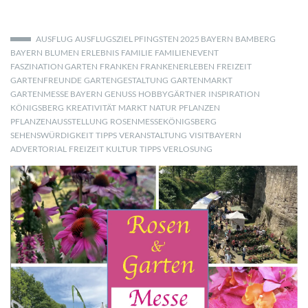
AUSFLUG
AUSFLUGSZIEL PFINGSTEN 2025 BAYERN
BAMBERG
BAYERN
BLUMEN
ERLEBNIS
FAMILIE
FAMILIENEVENT
FASZINATION GARTEN
FRANKEN
FRANKENERLEBEN
FREIZEIT
GARTENFREUNDE
GARTENGESTALTUNG
GARTENMARKT
GARTENMESSE BAYERN
GENUSS
HOBBYGÄRTNER
INSPIRATION
KÖNIGSBERG
KREATIVITÄT
MARKT
NATUR
PFLANZEN
PFLANZENAUSSTELLUNG
ROSENMESSEKÖNIGSBERG
SEHENSWÜRDIGKEIT
TIPPS
VERANSTALTUNG
VISITBAYERN
ADVERTORIAL
FREIZEIT
KULTUR
TIPPS
VERLOSUNG