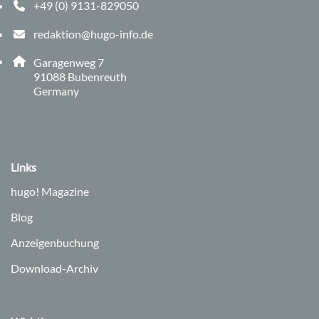
+49 (0) 9131-829050
Telefonnummer: 0 9 1 3 1 8 2 9 0 5 0
redaktion@hugo-info.de
E-Mail Adresse: redaktion@hugo-info.de
Adresse:
Garagenweg 7
, 9 1 0 8 8
91088
Bubenreuth
Germany
Links
hugo!
Magazine
Blog
Anzeigenbuchung
Download-Archiv