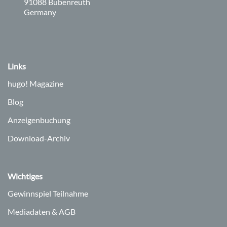
, 9 1 0 8 8
91088
Bubenreuth
Germany
Links
hugo!
Magazine
Blog
Anzeigenbuchung
Download-Archiv
Wichtiges
Gewinnspiel Teilnahme
Mediadaten & AGB