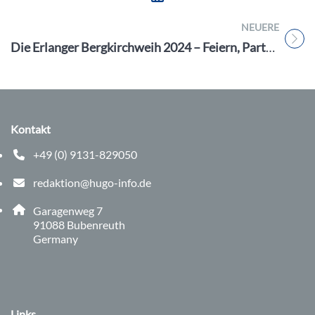
NEUERE
Titel für Beitrag
Die Erlanger Bergkirchweih 2024 – Feiern, Party, gute Laune !
Kontakt
+49 (0) 9131-829050
Telefonnummer: 0 9 1 3 1 8 2 9 0 5 0
redaktion@hugo-info.de
E-Mail Adresse: redaktion@hugo-info.de
Adresse:
Garagenweg 7
, 9 1 0 8 8
91088
Bubenreuth
Germany
Links