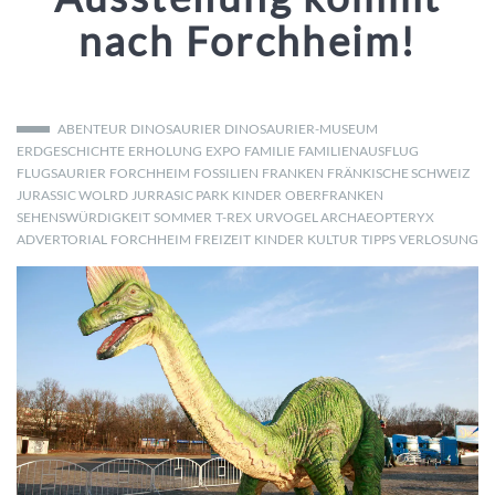
nach Forchheim!
ABENTEUR
DINOSAURIER
DINOSAURIER-MUSEUM
ERDGESCHICHTE
ERHOLUNG
EXPO
FAMILIE
FAMILIENAUSFLUG
FLUGSAURIER
FORCHHEIM
FOSSILIEN
FRANKEN
FRÄNKISCHE SCHWEIZ
JURASSIC WOLRD
JURRASIC PARK
KINDER
OBERFRANKEN
SEHENSWÜRDIGKEIT
SOMMER
T-REX
URVOGEL ARCHAEOPTERYX
ADVERTORIAL
FORCHHEIM
FREIZEIT
KINDER
KULTUR
TIPPS
VERLOSUNG