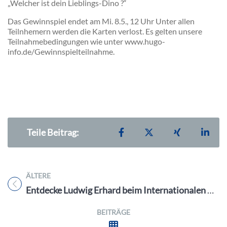
„Welcher ist dein Lieblings-Dino ?“
Das Gewinnspiel endet am Mi. 8.5., 12 Uhr Unter allen
Teilnhemern werden die Karten verlost. Es gelten unsere
Teilnahmebedingungen wie unter www.hugo-
info.de/Gewinnspielteilnahme.
Teilen auf Facebook
Teilen auf X
Teilen auf X
Teil
Teile Beitrag:
ÄLTERE
Titel für Beitrag
Entdecke Ludwig Erhard beim Internationalen Museumstag am So. 19.5.24 im Ludwig Erhard Zentrum Fürth
BEITRÄGE