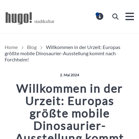
Hugo Stadtmagazin – HUG
Suchen
MELDUNG
Home
Blog
Willkommen in der Urzeit: Europas
größte mobile Dinosaurier-Ausstellung kommt nach
Forchheim!
Veröffentlicht am:
2. Mai 2024
Willkommen in der
Urzeit: Europas
größte mobile
Dinosaurier-
Ausstellung kommt