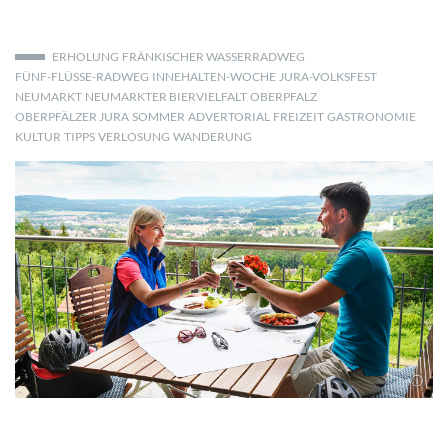
ERHOLUNG
FRÄNKISCHER WASSERRADWEG
FÜNF-FLÜSSE-RADWEG
INNEHALTEN-WOCHE
JURA-VOLKSFEST
NEUMARKT
NEUMARKTER BIERVIELFALT
OBERPFALZ
OBERPFÄLZER JURA
SOMMER
ADVERTORIAL
FREIZEIT
GASTRONOMIE
KULTUR
TIPPS
VERLOSUNG
WANDERUNG