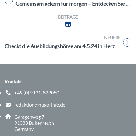
Titel für Beitrag
Gemeinsam ackern für morgen – Entdecken Sie das Urban Farming auf dem Zukunftsacker Erlangen
BEITRÄGE
NEUERE
Titel für Beitrag
Checkt die Ausbildungsbörse am 4.5.24 in Herzogenaurach ab und finde deinen Traumberuf
Kontakt
+49 (0) 9131-829050
Telefonnummer: 0 9 1 3 1 8 2 9 0 5 0
redaktion@hugo-info.de
E-Mail Adresse: redaktion@hugo-info.de
Adresse:
Garagenweg 7
, 9 1 0 8 8
91088
Bubenreuth
Germany