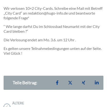
Wir verlosen 10×2 City-Cards. Schreibe eine Mail mit Betreff
„City Card“ an redaktion@hugo-info.de und beantworte
folgende Frage*
“ Wie lange darfst Du im Schlossbad Neumarkt mit der City
Card bleiben ?“
Die Verlosung endet am Mo. 3.6. um 12 Uhr .
Es gelten unsere Teilnahmebedingungen unten auf der Seite.
Viel Glück !
Teilen auf Facebook
Teilen auf X
Teilen auf X
Teil
Teile Beitrag:
ÄLTERE