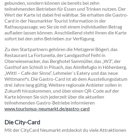
gebunden, sondern können sie bereits bei zehn
teilnehmenden Betrieben für Essen und Trinken nutzen. Der
Wert der Karte ist dabei frei wählbar. Sie erhalten die Gastro-
Card in der Neumarkter Tourist Information in der
Rathauspassage, wo Sie sie mit einem individuellen Betrag
aufladen lassen können. Anschließend steht Ihnen die Karte
sofort bei den zehn Betrieben zur Verfügung.
Zu den Startpartnern gehören die Metzgerei Bögerl, das
Restaurant La Fortunella, der Landgasthof Feihl in
Oberwiesenacker, das Berghotel Sammüller, das „W3“, der
Gasthof am Schloß in Pilsach, das AlmRefugio in Höhenberg,
„Wittl – Cafe der Sinne“, Lehmeier`s Eatery und das neue
Wittmann°s. Die Gastro-Card ist ab dem Ausstellungsdatum
drei Jahre lang gültig. Weitere regionale Anbieter sollen in
Zukunft hinzukommen, und über einen QR-Code auf der
Karte können Sie sich jederzeit über die aktuellen
teilnehmenden Gastro-Betriebe informieren
www.tourismus-neumarkt.de/gastro-card
Die City-Card
Mit der CityCard Neumarkt entdeckst du viele Attraktionen