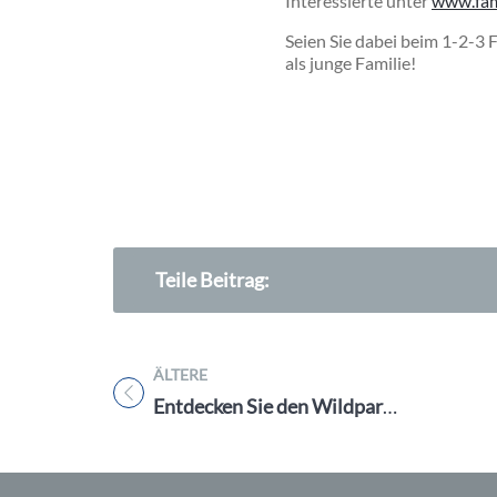
Interessierte unter
www.fam
Seien Sie dabei beim 1-2-3 
als junge Familie!
Teile Beitrag:
ÄLTERE
Titel für Beitrag
Entdecken Sie den Wildpark Hundshaupten: Ein faszinierendes Erlebnis für die ganze Familie!