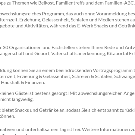
ipps zu Themen wie Beikost, Familientreffs und dem Familien-ABC.
 abwechslungsreiches Programm, das auch ohne Voranmeldung bes
lternzeit, Erziehung, Gelassenheit, Schlafen und Medien stehen au
gebote und Aktivitäten, während das E-Werk Snacks und Getränke
er 30 Organisationen und Fachstellen stehen Ihnen Rede und Ant
angerschaft und Geburt, Vaterschaftsanerkennung, Kitaportal Er
dung können Sie an einem beeindruckenden Vortragsprogramm te
lternzeit, Erziehung & Gelassenheit, Schreien & Schlafen, Schwang
 Haushalt & Finanzen.
e kleinen Gäste ist bestens gesorgt! Mit abwechslungsreichen Ang
nicht langweilig.
 bietet Snacks und Getränke an, sodass Sie sich entspannt zurück
können.
rmativen und unterhaltsamen Tag ist frei. Weitere Informationen