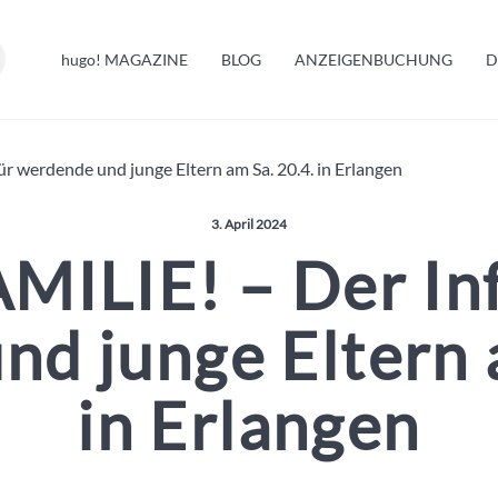
HUGO INFO
hugo!
MAGAZINE
BLOG
ANZEIGENBUCHUNG
D
MELDUNGEN
ür werdende und junge Eltern am Sa. 20.4. in Erlangen
Veröffentlicht am:
3. April 2024
MILIE! – Der In
d junge Eltern 
in Erlangen