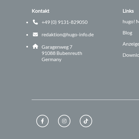
Kontakt
Links
hugo!
M
+49 (0) 9131-829050
Telefonnummer: 0 9 1 3 1 8 2 9 0 5 0
Blog
redaktion@hugo-info.de
E-Mail Adresse: redaktion@hugo-info.de
Anzeig
Adresse:
Garagenweg 7
, 9 1 0 8 8
91088
Bubenreuth
Downlo
Germany
FACEBOOK
INSTAGRAM
TIKTOK