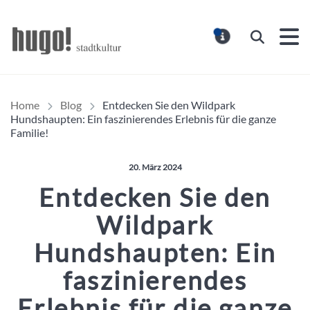
Hugo Stadtmagazin – HUG
Suchen
MELDUNG
Home
Blog
Entdecken Sie den Wildpark
Hundshaupten: Ein faszinierendes Erlebnis für die ganze
Familie!
Veröffentlicht am:
20. März 2024
Entdecken Sie den
Wildpark
Hundshaupten: Ein
faszinierendes
Erlebnis für die ganze