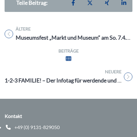
Teilen auf Facebook
Teilen auf X
Teilen auf X
Teil
Teile Beitrag:
ÄLTERE
Titel für Beitrag
Museumsfest „Markt und Museum“ am So. 7.4.24 im Industriemuseum Lauf
BEITRÄGE
NEUERE
Titel für Beitrag
1-2-3 FAMILIE! – Der Infotag für werdende und junge Eltern am Sa. 20.4. in Erlangen
Kontakt
+49 (0) 9131-829050
Telefonnummer: 0 9 1 3 1 8 2 9 0 5 0