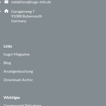
redaktion@hugo-info.de
E-Mail Adresse: redaktion@hugo-info.de
Adresse:
Garagenweg 7
, 9 1 0 8 8
91088
Bubenreuth
Germany
Links
hugo!
Magazine
Blog
Anzeigenbuchung
Download-Archiv
Wichtiges
Gewinnspiel Teilnahme