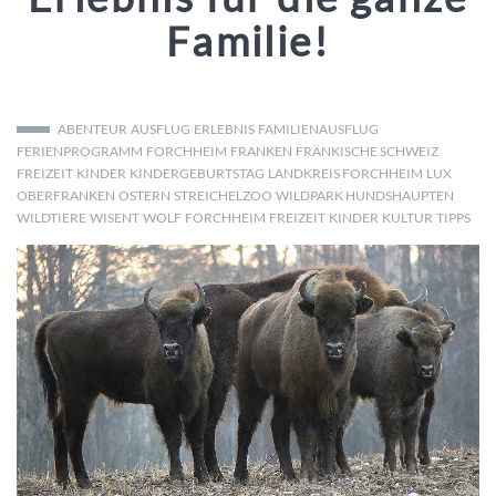
Familie!
ABENTEUR
AUSFLUG
ERLEBNIS
FAMILIENAUSFLUG
FERIENPROGRAMM
FORCHHEIM
FRANKEN
FRÄNKISCHE SCHWEIZ
FREIZEIT
KINDER
KINDERGEBURTSTAG
LANDKREIS FORCHHEIM
LUX
OBERFRANKEN
OSTERN
STREICHELZOO
WILDPARK HUNDSHAUPTEN
WILDTIERE
WISENT
WOLF
FORCHHEIM
FREIZEIT
KINDER
KULTUR
TIPPS