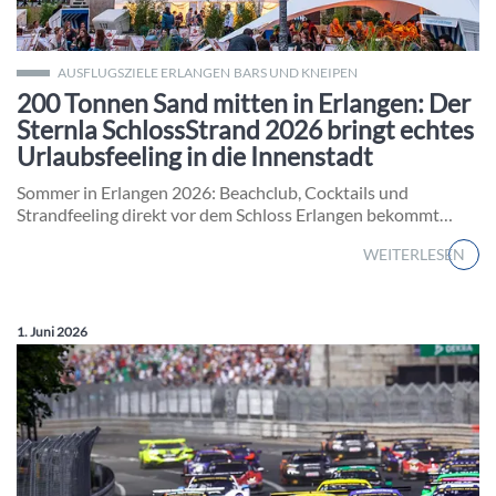
Sternla SchlossStrand Erlangen 2026 vor dem Schloss
AUSFLUGSZIELE ERLANGEN
BARS UND KNEIPEN
200 Tonnen Sand mitten in Erlangen: Der
Sternla SchlossStrand 2026 bringt echtes
Urlaubsfeeling in die Innenstadt
Sommer in Erlangen 2026: Beachclub, Cocktails und
Strandfeeling direkt vor dem Schloss Erlangen bekommt…
WEITERLESEN
Veröffentlicht am:
1. Juni 2026