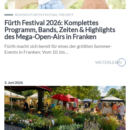
Die Fürther Innenstadt verwandelt sich beim Fürth Festival i
BÜHNEN FÜRTH FESTIVAL
FREIZEIT
Fürth Festival 2026: Komplettes
Programm, Bands, Zeiten & Highlights
des Mega-Open-Airs in Franken
Fürth macht sich bereit für eines der größten Sommer-
Events in Franken: Vom 10. bis…
WEITERLESEN
Veröffentlicht am:
3. Juni 2026