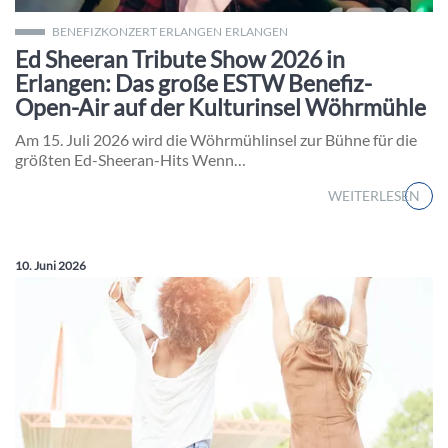
Die internationale Produktion „Thinking Out Loud – A Tribute t
BENEFIZKONZERT ERLANGEN
ERLANGEN
Ed Sheeran Tribute Show 2026 in
Erlangen: Das große ESTW Benefiz-
Open-Air auf der Kulturinsel Wöhrmühle
Am 15. Juli 2026 wird die Wöhrmühlinsel zur Bühne für die
größten Ed-Sheeran-Hits Wenn…
WEITERLESEN
Veröffentlicht am:
10. Juni 2026