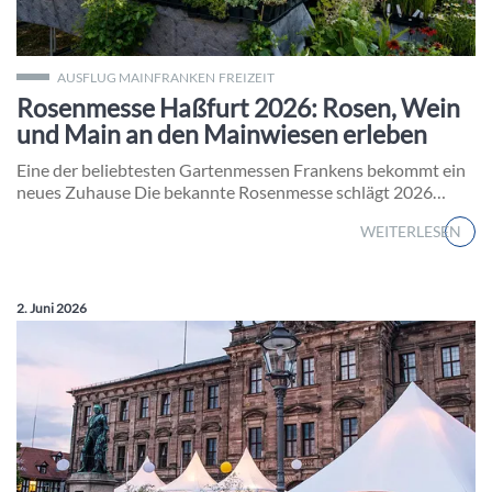
Rosenmesse Haßfurt 2026 an den Mainwiesen
AUSFLUG MAINFRANKEN
FREIZEIT
Rosenmesse Haßfurt 2026: Rosen, Wein
und Main an den Mainwiesen erleben
Eine der beliebtesten Gartenmessen Frankens bekommt ein
neues Zuhause Die bekannte Rosenmesse schlägt 2026…
WEITERLESEN
Veröffentlicht am:
2. Juni 2026