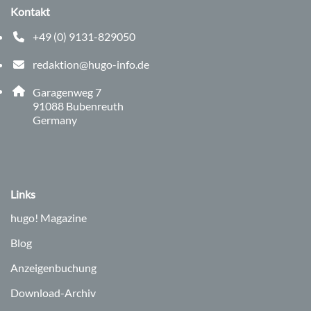
Kontakt
+49 (0) 9131-829050
Telefonnummer: 0 9 1 3 1 8 2 9 0 5 0
redaktion@hugo-info.de
E-Mail Adresse: redaktion@hugo-info.de
Adresse:
Garagenweg 7
, 9 1 0 8 8
91088
Bubenreuth
Germany
Links
hugo!
Magazine
Blog
Anzeigenbuchung
Download-Archiv