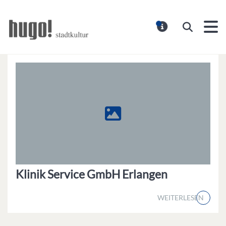
Hugo Stadtmagazin – HUG
Suchen
MELDUNG
Klinik Service GmbH Erlangen
WEITERLESEN