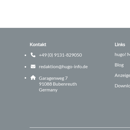
Kontakt
Links
hugo!
M
+49 (0) 9131-829050
Telefonnummer: 0 9 1 3 1 8 2 9 0 5 0
Blog
redaktion@hugo-info.de
E-Mail Adresse: redaktion@hugo-info.de
Anzeig
Adresse:
Garagenweg 7
, 9 1 0 8 8
91088
Bubenreuth
Downlo
Germany