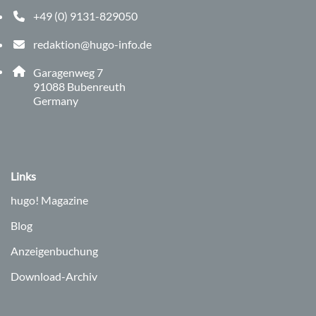
+49 (0) 9131-829050
Telefonnummer: 0 9 1 3 1 8 2 9 0 5 0
redaktion@hugo-info.de
E-Mail Adresse: redaktion@hugo-info.de
Adresse:
Garagenweg 7
, 9 1 0 8 8
91088
Bubenreuth
Germany
Links
hugo!
Magazine
Blog
Anzeigenbuchung
Download-Archiv