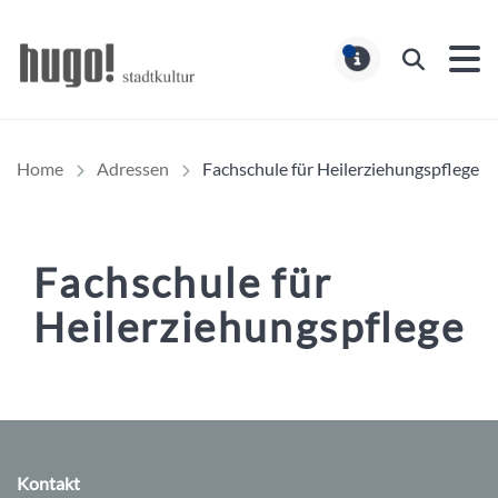
Hugo Stadtmagazin – HUG
Suchen
MELDUNG
Home
Adressen
Fachschule für Heilerziehungspflege
Fachschule für
Heilerziehungspflege
Inhalt
Kontakt