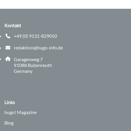
Kontakt
+49 (0) 9131-829050
Telefonnummer: 0 9 1 3 1 8 2 9 0 5 0
redaktion@hugo-info.de
E-Mail Adresse: redaktion@hugo-info.de
Adresse:
Garagenweg 7
, 9 1 0 8 8
91088
Bubenreuth
Germany
Links
hugo!
Magazine
Blog