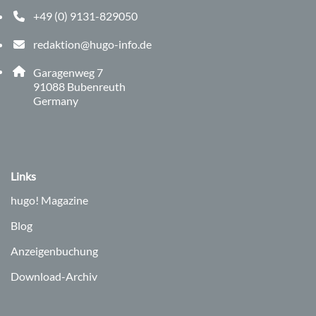
+49 (0) 9131-829050
Telefonnummer: 0 9 1 3 1 8 2 9 0 5 0
redaktion@hugo-info.de
E-Mail Adresse: redaktion@hugo-info.de
Adresse:
Garagenweg 7
, 9 1 0 8 8
91088
Bubenreuth
Germany
Links
hugo!
Magazine
Blog
Anzeigenbuchung
Download-Archiv