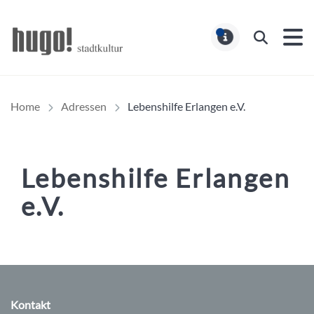
Hugo Stadtmagazin – HUG
Suchen
MELDUNG
Home
Adressen
Lebenshilfe Erlangen e.V.
Lebenshilfe Erlangen
e.V.
Inhalt
Kontakt