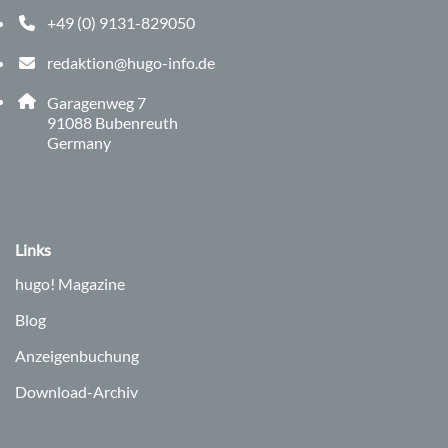
+49 (0) 9131-829050
Telefonnummer: 0 9 1 3 1 8 2 9 0 5 0
redaktion@hugo-info.de
E-Mail Adresse: redaktion@hugo-info.de
Adresse:
Garagenweg 7
, 9 1 0 8 8
91088
Bubenreuth
Germany
Links
hugo!
Magazine
Blog
Anzeigenbuchung
Download-Archiv