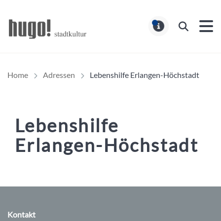
Hugo Stadtmagazin – HUG
Suchen
MELDUNG
Home
Adressen
Lebenshilfe Erlangen-Höchstadt
Lebenshilfe
Erlangen-Höchstadt
Inhalt
Kontakt