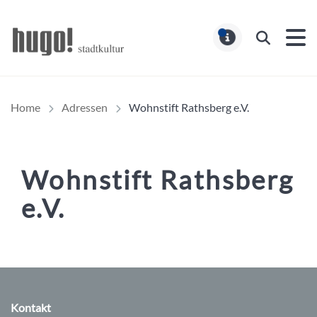
Hugo Stadtmagazin – HUG
Suchen
MELDUNG
Home
Adressen
Wohnstift Rathsberg e.V.
Wohnstift Rathsberg
e.V.
Inhalt
Kontakt