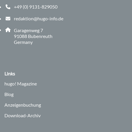
+49 (0) 9131-829050
Telefonnummer: 0 9 1 3 1 8 2 9 0 5 0
redaktion@hugo-info.de
E-Mail Adresse: redaktion@hugo-info.de
Adresse:
Garagenweg 7
, 9 1 0 8 8
91088
Bubenreuth
Germany
Links
hugo!
Magazine
Blog
Anzeigenbuchung
Download-Archiv