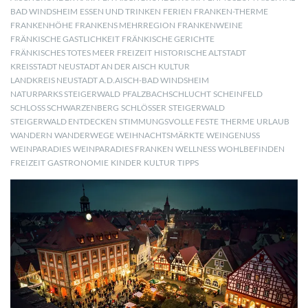
BAD WINDSHEIM
ESSEN UND TRINKEN
FERIEN
FRANKEN-THERME
FRANKENHÖHE
FRANKENS MEHRREGION
FRANKENWEINE
FRÄNKISCHE GASTLICHKEIT
FRÄNKISCHE GERICHTE
FRÄNKISCHES TOTES MEER
FREIZEIT
HISTORISCHE ALTSTADT
KREISSTADT NEUSTADT AN DER AISCH
KULTUR
LANDKREIS NEUSTADT A.D.AISCH-BAD WINDSHEIM
NATURPARKS STEIGERWALD
PFALZBACHSCHLUCHT
SCHEINFELD
SCHLOSS SCHWARZENBERG
SCHLÖSSER
STEIGERWALD
STEIGERWALD ENTDECKEN
STIMMUNGSVOLLE FESTE
THERME
URLAUB
WANDERN
WANDERWEGE
WEIHNACHTSMÄRKTE
WEINGENUSS
WEINPARADIES
WEINPARADIES FRANKEN
WELLNESS
WOHLBEFINDEN
FREIZEIT
GASTRONOMIE
KINDER
KULTUR
TIPPS