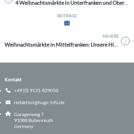
Titel für Beitrag
4 Weihnachtsmärkte in Unterfranken und Oberfranken, die Sie unbedingt besuchen sollten
BEITRÄGE
NEUERE
Titel für Beitrag
Weihnachtsmärkte in Mittelfranken: Unsere Highlights
Kontakt
+49 (0) 9131-829050
Telefonnummer: 0 9 1 3 1 8 2 9 0 5 0
redaktion@hugo-info.de
E-Mail Adresse: redaktion@hugo-info.de
Adresse:
Garagenweg 7
, 9 1 0 8 8
91088
Bubenreuth
Germany