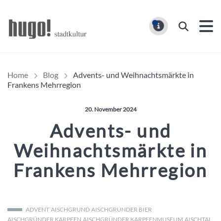
Hugo Stadtmagazin – HUG
Suchen
MELDUNG
Home
Blog
Advents- und Weihnachtsmärkte in
Frankens Mehrregion
Veröffentlicht am:
20. November 2024
Advents- und
Weihnachtsmärkte in
Frankens Mehrregion
ADVENT
AISCHGRUND
AISCHGRÜNDER BIER
AISCHGRÜNDER KARPFEN
AISCHGRÜNDER KARPFENMUSEUM
AISCHTAL