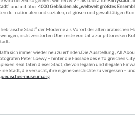
wird derzeit so gefeiert wie Tel Aviv – als tolerante
Partystad
t, a
tadt
“ und mit über
4000 Gebäuden als „weltweit größtes Ensembl
en der nationalen und sozialen, religiösen und gewalttätigen Konfl
hebräische Stadt“ der Moderne als Vorort der alten arabischen H
enigen, nicht zerstörten Überreste von Jaffa zur pittoresken Kul
tadt.
Jaffa sich immer wieder neu zu erfinden.Die Ausstellung „All About 
otografen Peter Loewy – hinter die Fassade des erfolgreichen City 
exen Realitäten dieser Stadt, die von legalen und illegalen Einw
ine Stadt, die versucht, ihre eigene Geschichte zu vergessen – un
juedisches-museum.org