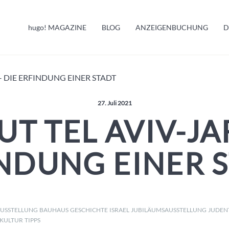
HUGO INFO
hugo!
MAGAZINE
BLOG
ANZEIGENBUCHUNG
D
MELDUNGEN
– DIE ERFINDUNG EINER STADT
Veröffentlicht am:
27. Juli 2021
T TEL AVIV-JA
NDUNG EINER 
USSTELLUNG
BAUHAUS
GESCHICHTE
ISRAEL
JUBILÄUMSAUSSTELLUNG
JUDE
KULTUR
TIPPS