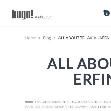
Hugo Stadtmagazin – 
Home
Blog
ALL ABOUT TEL AVIV-JAFFA 
ALL ABOU
ERFI
1700 JAHRE JUDEN IN DEUTSCHLAND
ARCHITEKTUR
A
NAHER OSTEN
STADTGESCHICHTE
TEL AVIV
FREIZEIT
FÜRTH