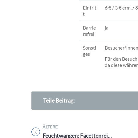
Eintrit
6 € / 3 € erm. /
t
Barrie
ja
refrei
Sonsti
Besucher*innen
ges
Für den Besuch 
da diese währe
Teile Beitrag:
ÄLTERE
Titel für Beitrag
Feuchtwangen: Facettenreiche Festspielstadt mit fränkischem Flair!