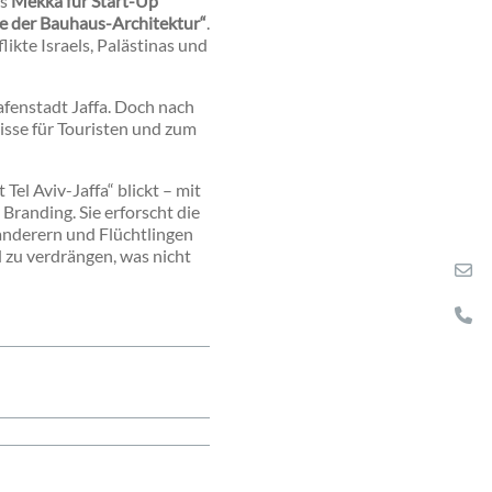
ls
Mekka für Start-Up
e der Bauhaus-Architektur“
.
ikte Israels, Palästinas und
afenstadt Jaffa. Doch nach
isse für Touristen und zum
Tel Aviv-Jaffa“ blickt – mit
Branding. Sie erforscht die
anderern und Flüchtlingen
d zu verdrängen, was nicht