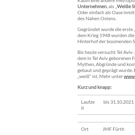
Kaum eine andere Metropole 
Unternehmen
, als „
Weiße S
Oder einfach als Oase inmitt
des Nahen Ostens.
Gegründet wurde die erste „
dem Krieg 1948 wurden die w
Hinterhof der boomenden S
Bis heute versucht Tel Aviv-
dem in Tel Aviv geborenen F
Mythen, Abgründe und kompl
gebaut und geprägt wurde. E
„weiß“ ist. Mehr unter
www.
Kurz und knapp:
Laufze
bis 31.10.2021
it
Ort
JMF Fürth