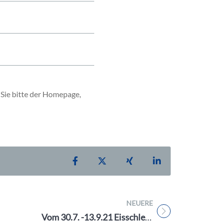
Sie bitte der Homepage,
Teilen auf Facebook
Teilen auf X
Teilen auf Xing
Teilen auf Linke
NEUERE
Titel für Beitrag
Vom 30.7. -13.9.21 Eisschlecken für den guten Zweck