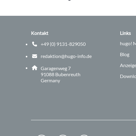
Kontakt
Links
hugo!
M
+49 (0) 9131-829050
Telefonnummer: 0 9 1 3 1 8 2 9 0 5 0
Blog
redaktion@hugo-info.de
E-Mail Adresse: redaktion@hugo-info.de
Anzeig
Adresse:
Garagenweg 7
, 9 1 0 8 8
91088
Bubenreuth
Downlo
Germany