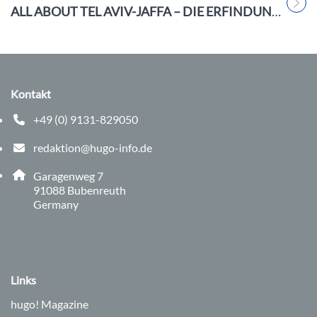
Titel für Beitrag
ALL ABOUT TEL AVIV-JAFFA – DIE ERFINDUNG EINER STADT
Kontakt
+49 (0) 9131-829050
Telefonnummer: 0 9 1 3 1 8 2 9 0 5 0
redaktion@hugo-info.de
E-Mail Adresse: redaktion@hugo-info.de
Adresse:
Garagenweg 7
, 9 1 0 8 8
91088
Bubenreuth
Germany
Links
hugo!
Magazine