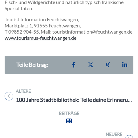
Fisch- und Wildgerichte und natürlich typisch fränkische
Spezialitäten!
Tourist Information Feuchtwangen,
Marktplatz 1, 91555 Feuchtwangen,
T 09852 904-55, Mail: touristinformation@feuchtwangen.de
www.tourismus-feuchtwangen.de
Teilen auf Facebook
Teilen auf X
Teilen auf X
Teil
Teile Beitrag:
ÄLTERE
Titel für Beitrag
100 Jahre Stadtbibliothek: Teile deine Erinnerungen!
BEITRÄGE
NEUERE