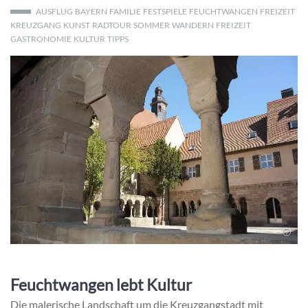
AUSFLUG
BAYERN
FAMILIE
FESTSPIELE
FEUCHTWANGEN
FREIZEIT
KREUZGANG
KUNST
RADTOUR
SOMMER
WANDERN
FREIZEIT
GASTRONOMIE
KULTUR
TIPPS
Feuchtwangen lebt Kultur
Die malerische Landschaft um die Kreuzgangstadt mit