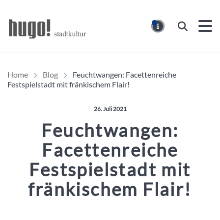
Hugo Stadtmagazin – HUG
Suchen
MELDUNG
Home
Blog
Feuchtwangen: Facettenreiche
Festspielstadt mit fränkischem Flair!
Veröffentlicht am:
26. Juli 2021
Feuchtwangen:
Facettenreiche
Festspielstadt mit
fränkischem Flair!