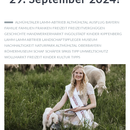
ALMÜHLTALER LAMM-ABTRIEB
ALTMÜHLTAL
AUSFLUG
BAYERN
FAMILIE
FAMILIEN
FRANKEN
FREIZEIT
FREIZEITVERGNÜGEN
GESCHICHTE
HANDWERKERMARKT
INGOLSTADT
KINDER
KIPFENBERG
LAMM
LAMM ABTRIEB
LANDSCHAFTSPFLEGER
MUSEUM
NACHHALTIGKEIT
NATURPARK ALTMÜHLTAL
OBERBAYERN
RÖMERMUSEUM
SCHAF
SCHÄFER
SPASS
TIPP
UMWELTSCHUTZ
WOLLMARKT
FREIZEIT
KINDER
KULTUR
TIPPS