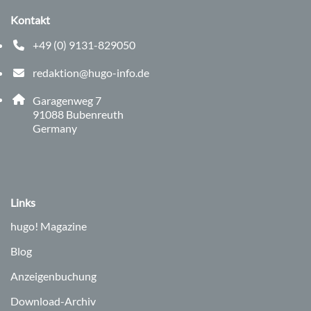
Kontakt
+49 (0) 9131-829050
Telefonnummer: 0 9 1 3 1 8 2 9 0 5 0
redaktion@hugo-info.de
E-Mail Adresse: redaktion@hugo-info.de
Adresse:
Garagenweg 7
, 9 1 0 8 8
91088
Bubenreuth
Germany
Links
hugo!
Magazine
Blog
Anzeigenbuchung
Download-Archiv