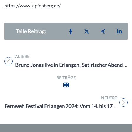
https://www.kipfenberg.de/
Teilen auf Facebook
Teilen auf X
Teilen auf X
Teil
Teile Beitrag:
ÄLTERE
Titel für Beitrag
Bruno Jonas live in Erlangen: Satirischer Abend am 24.10.2024
BEITRÄGE
NEUERE
Titel für Beitrag
Fernweh Festival Erlangen 2024: Vom 14. bis 17. November die Welt entdecken