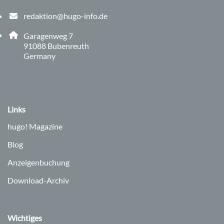
Telefonnummer: 0 9 1 3 1 8 2 9 0 5 0
redaktion@hugo-info.de
E-Mail Adresse: redaktion@hugo-info.de
Adresse:
Garagenweg 7
, 9 1 0 8 8
91088
Bubenreuth
Germany
Links
hugo!
Magazine
Blog
Anzeigenbuchung
Download-Archiv
Wichtiges