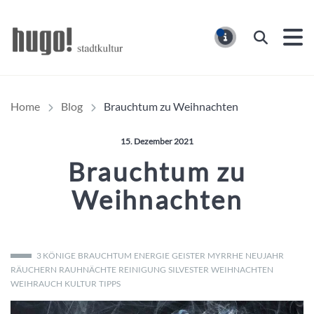
Hugo Stadtmagazin – HUG
Suchen
MELDUNG
Home
Blog
Brauchtum zu Weihnachten
Veröffentlicht am:
15. Dezember 2021
Brauchtum zu
Weihnachten
3 KÖNIGE
BRAUCHTUM
ENERGIE
GEISTER
MYRRHE
NEUJAHR
RÄUCHERN
RAUHNÄCHTE
REINIGUNG
SILVESTER
WEIHNACHTEN
WEIHRAUCH
KULTUR
TIPPS