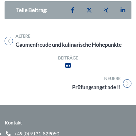
Teilen auf Facebook
Teilen auf X
Teilen auf X
Teil
Teile Beitrag:
ÄLTERE
Titel für Beitrag
Gaumenfreude und kulinarische Höhepunkte
BEITRÄGE
NEUERE
Titel für Beitrag
Prüfungsangst ade !!
Kontakt
+49 (0) 9131-829050