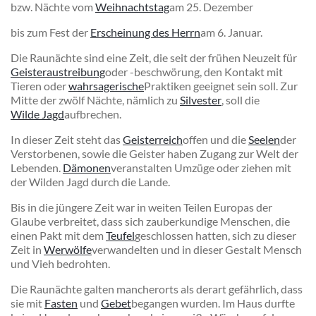
bzw. Nächte vom
Weihnachtstag
am 25. Dezember
bis zum Fest der
Erscheinung des Herrn
am 6. Januar.
Die Raunächte sind eine Zeit, die seit der frühen Neuzeit für
Geisteraustreibung
oder -beschwörung, den Kontakt mit
Tieren oder
wahrsagerische
Praktiken geeignet sein soll. Zur
Mitte der zwölf Nächte, nämlich zu
Silvester
, soll die
Wilde Jagd
aufbrechen.
In dieser Zeit steht das
Geisterreich
offen und die
Seelen
der
Verstorbenen, sowie die Geister haben Zugang zur Welt der
Lebenden.
Dämonen
veranstalten Umzüge oder ziehen mit
der Wilden Jagd durch die Lande.
Bis in die jüngere Zeit war in weiten Teilen Europas der
Glaube verbreitet, dass sich zauberkundige Menschen, die
einen Pakt mit dem
Teufel
geschlossen hatten, sich zu dieser
Zeit in
Werwölfe
verwandelten und in dieser Gestalt Mensch
und Vieh bedrohten.
Die Raunächte galten mancherorts als derart gefährlich, dass
sie mit
Fasten
und
Gebet
begangen wurden. Im Haus durfte