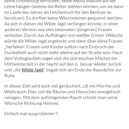
keine Unordnung herrschen, keine weiße Wäsche auf der
Leine hängen (welche die Reiter stehlen würden, um sie dann
im Laufe des Jahres als Leichentuch für den Besitzer zu
benützen). Es durften keine Wäscheleinen gespannt werden,
da sich in diesen die Wilde Jagd verfangen könnte. In einer
anderen Version war dies besonders (jüngeren) Frauen
verboten. Durch das Aufhängen von weißer (Unter-)Wäsche
würde die Wilde Jagd angelockt und dann über diese Frauen
„herfallen“. Frauen und Kinder sollten nach Einbruch der
Dunkelheit auch nicht mehr alleine auf der Straße sein. Nach
dem Volksglauben zogen sich die stürmischen Mächte der
Mittwinterzeit in der Nacht auf den 6. Januar wieder zurück
und „die
Wilde Jagd
“ begab sich am Ende der Raunächte zur
Ruhe.
In dieser Zeit wird auch viel geräuchert, z.B mit Myrrhe und
Weihrauch. Dies soll die Räume und Menschen energetisch
reinigen.. Mit dem aufsteigenden Rauch schickt man seine
Wünsche Richtung Himmel.
Einfach mal ausprobieren !!