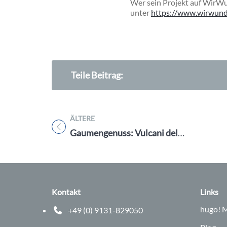
Wer sein Projekt auf WirWun
unter
https://www.wirwunde
Teile Beitrag:
ÄLTERE
Titel für Beitrag
Gaumengenuss: Vulcani del Sud
Kontakt
Links
hugo!
M
+49 (0) 9131-829050
Telefonnummer: 0 9 1 3 1 8 2 9 0 5 0