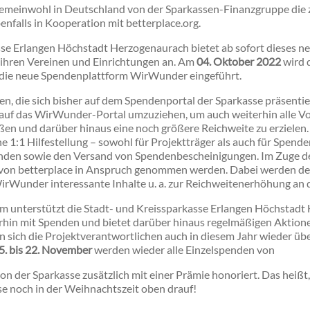
emeinwohl in Deutschland von der Sparkassen-Finanzgruppe die 
falls in Kooperation mit betterplace.org.
sse Erlangen Höchstadt Herzogenaurach bietet ab sofort dieses n
hren Vereinen und Einrichtungen an. Am
04. Oktober 2022
wird 
 die neue Spendenplattform WirWunder eingeführt.
nen, die sich bisher auf dem Spendenportal der Sparkasse präsenti
 auf das WirWunder-Portal umzuziehen, um auch weiterhin alle Vor
n und darüber hinaus eine noch größere Reichweite zu erzielen.
e 1:1 Hilfestellung – sowohl für Projektträger als auch für Spende
enden sowie den Versand von Spendenbescheinigungen. Im Zuge 
von betterplace in Anspruch genommen werden. Dabei werden d
Wunder interessante Inhalte u. a. zur Reichweitenerhöhung an 
rm unterstützt die Stadt- und Kreissparkasse Erlangen Höchstadt
erhin mit Spenden und bietet darüber hinaus regelmäßigen Aktion
n sich die Projektverantwortlichen auch in diesem Jahr wieder ü
5. bis 22. November
werden wieder alle Einzelspenden von
von der Sparkasse zusätzlich mit einer Prämie honoriert. Das heiß
se noch in der Weihnachtszeit oben drauf!