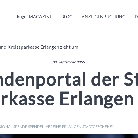
HUGO INFO
hugo!
MAGAZINE
BLOG
ANZEIGENBUCHUNG
D
MELDUNGEN
und Kreissparkasse Erlangen zieht um
Veröffentlicht am:
30. September 2022
denportal der S
rkasse Erlangen
GIONAL
SPENDE
SPENDEN
VEREINE
ERLANGEN
STADTGESCHEHEN