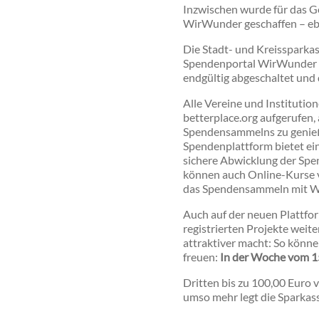
Inzwischen wurde für das G
WirWunder geschaffen – eben
Die Stadt- und Kreissparka
Spendenportal WirWunder i
endgültig abgeschaltet und
Alle Vereine und Institutio
betterplace.org aufgerufen,
Spendensammelns zu genieße
Spendenplattform bietet ein
sichere Abwicklung der Sp
können auch Online-Kurse 
das Spendensammeln mit Wir
Auch auf der neuen Plattfo
registrierten Projekte weit
attraktiver macht: So könne
freuen:
In der Woche vom 1
Dritten bis zu 100,00 Euro 
umso mehr legt die Sparkas