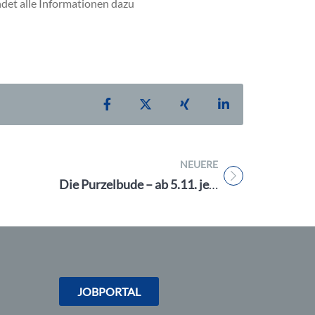
ndet alle Informationen dazu
Teilen auf Facebook
Teilen auf X
Teilen auf Xing
Teilen auf Linke
NEUERE
Titel für Beitrag
Die Purzelbude – ab 5.11. jeden Samstag Kinderbetreuung
JOBPORTAL