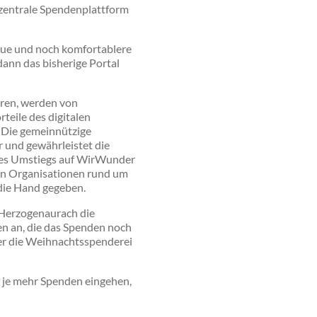
zentrale Spendenplattform
eue und noch komfortablere
dann das bisherige Portal
eren, werden von
teile des digitalen
 Die gemeinnützige
r und gewährleistet die
des Umstiegs auf WirWunder
en Organisationen rund um
die Hand gegeben.
 Herzogenaurach die
en an, die das Spenden noch
ber die Weihnachtsspenderei
t, je mehr Spenden eingehen,