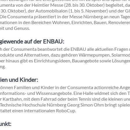
enta von der Heimtier Messe (28. bis 30. Oktober) begleitet, da
 30. Oktober), der Automobilsalon (1. bis 5. November) und der G
t. Die Consumenta präsentiert in der Messe Nürnberg an neun Tage
mationen in den Bereichen Wohnen, Einrichten, Bauen, Renovieren
it und Genuss.
rgiewende auf der ENBAU:
ch der Consumenta beantwortet die ENBAU alle aktuellen Fragen
Produkte und Alternativen, dazu gehören Wärmepumpen, Solarmod
er hinaus gibt es Einrichtungsideen, Bauangebote sowie Lösungen
ng.
ien und Kinder:
können Familien und Kinder in der Consumenta actionreiche Ang
nformations- und Wissensangebote. Eine Halle widmet sich den 
der Kartbahn, mit dem Fahrrad oder beim Tennis sind die kleinen 
Technische Hochschule Nürnberg Georg Simon Ohm bringt spiele
altet einen internationalen RoboCup.
unkt: