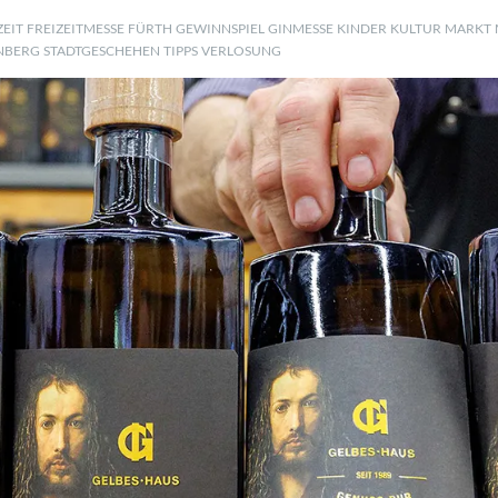
ZEIT
FREIZEITMESSE
FÜRTH
GEWINNSPIEL
GINMESSE
KINDER
KULTUR
MARKT
NBERG
STADTGESCHEHEN
TIPPS
VERLOSUNG