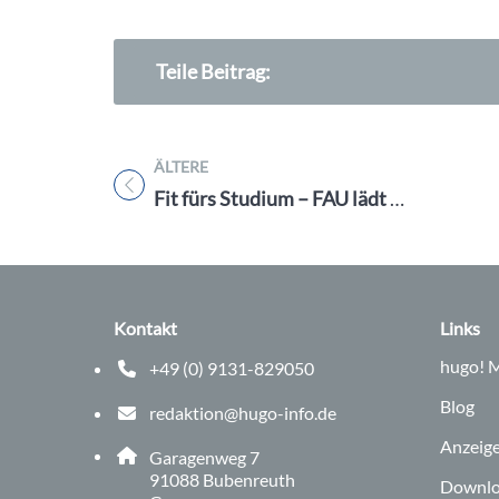
Teile Beitrag:
ÄLTERE
Titel für Beitrag
Fit fürs Studium – FAU lädt zu Studieninfotagen vom 20.-22.9.23 nach Erlangen und Nürnberg ein
Kontakt
Links
hugo!
M
+49 (0) 9131-829050
Telefonnummer: 0 9 1 3 1 8 2 9 0 5 0
Blog
redaktion@hugo-info.de
E-Mail Adresse: redaktion@hugo-info.de
Anzeig
Adresse:
Garagenweg 7
, 9 1 0 8 8
91088
Bubenreuth
Downlo