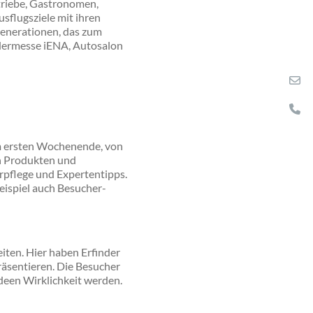
triebe, Gastronomen,
sflugsziele mit ihren
Generationen, das zum
ndermesse iENA, Autosalon
 am ersten Wochenende, von
on Produkten und
rpflege und Expertentipps.
eispiel auch Besucher-
iten. Hier haben Erfinder
räsentieren. Die Besucher
deen Wirklichkeit werden.