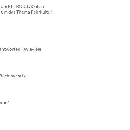
r die RETRO CLASSICS
 um das Thema Fahrkultur
antworten: „Wieviele
Rechtsweg ist
ahme/