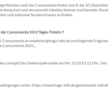
ge Wochen nach der Consumenta findet vom 8. bis 10. Dezembe
nberg statt und versammelt Händler, Kenner und Sammler. Rund
siker und exklusive Sonderschauen zu finden.
 der Consumenta 10×2 Tages-Tickets !!
eff: Consumenta an redaktion@hugo-info.de und folgende Frage be
ie Consumenta 2023 „
en Lostopf. Das Gewinnspiel endet am Mo. 23.10.23 12 Uhr . Der 
bedingungen unter: https://www.hugo-info.de/gewinnspiel-teiln