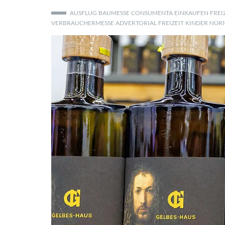
AUSFLUG
BAUMESSE
CONSUMENTA
EINKAUFEN
FREI
VERBRAUCHERMESSE
ADVERTORIAL
FREIZEIT
KINDER
NÜR