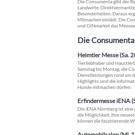
Die Consumenta gibt der Re
Landwirte, Direktvermarkter
Besonderheiten. Daraus ergi
Mitmachen einlädt. Die Con
und GINmarket das Messean
Die Consumenta 
Heimtier Messe (Sa. 28
Tierliebhaber und Haustierb
Samstag bis Montag, die Con
Dienstleistungen rund um d
Highlights sind die informa
Hunde mitmachen dürfen.
Erfindermesse iENA (S
Die iENA Nürnberg ist eine
die Möglichkeit, ihre neue
können die faszinierende W
Automobilsalon (Mi. 1.