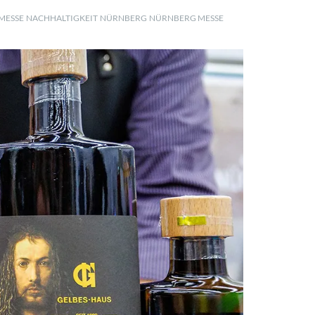
MESSE
NACHHALTIGKEIT
NÜRNBERG
NÜRNBERG MESSE