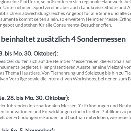
gion eine Plattform, so präsentieren sich regionale Handwerksbe
, Unternehmen, Sportvereine aber auch Landkreise, Städte und Au
bt sich ein abwechslungsreiches Angebot für alle Sinne und alle 
sumenta kommt selten allein, so erweitern Heimtier Messe, Erfi
gebot und stehen für alle Consumenta-Besucher offen.
beinhaltet zusätzlich 4 Sondermessen
. bis Mo. 30. Oktober):
esitzer dürfen sich auf die Heimtier Messe freuen, die erstmals
sumenta begleitet. Hier präsentieren Aussteller eine Vielzahl v
as Thema Haustiere. Von Tiernahrung und Spielzeug bis hin zu Tie
tiven Vorträge sowie die interaktiven Workshops, bei denen zum B
a. 28. bis Mo. 30. Oktober):
 der führenden internationalen Messen für Erfindungen und Neuhe
sten Innovationen und Entwicklungen einem breiten Publikum zu p
elt der Erfindungen erkunden und hautnah miterleben, wie neue I
 bis So. 5. November):