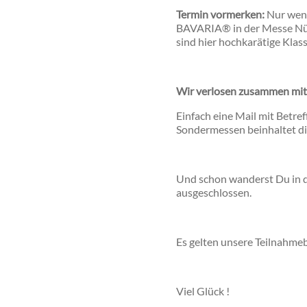
Termin vormerken:
Nur weni
BAVARIA® in der Messe Nür
sind hier hochkarätige Klas
Wir verlosen zusammen mit
Einfach eine Mail mit Betr
Sondermessen beinhaltet d
Und schon wanderst Du in d
ausgeschlossen.
Es gelten unsere Teilnahme
Viel Glück !