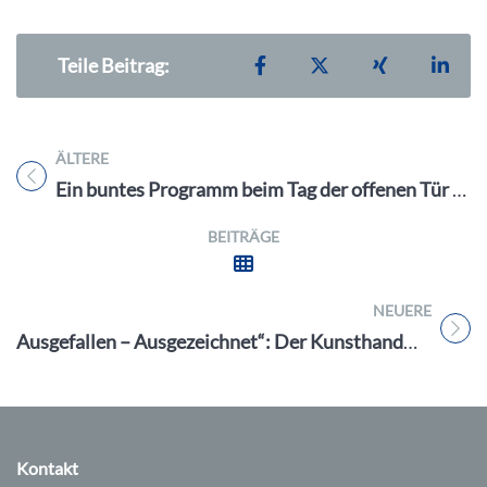
Teilen auf Facebook
Teilen auf X
Teilen auf X
Teil
Teile Beitrag:
ÄLTERE
Titel für Beitrag
Ein buntes Programm beim Tag der offenen Tür am 27.4.24 in Erlangen: Entdecken Sie die Vielfalt der Stadt !
BEITRÄGE
NEUERE
Titel für Beitrag
Ausgefallen – Ausgezeichnet“: Der Kunsthandwerkermarkt am 11 + 12.5. 24 in Forchheim
Kontakt