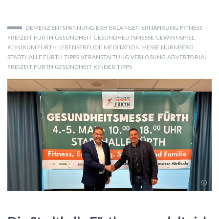
DEMENZ
ENTSPANNUNG
ERH
ERLANGEN
ERNÄHRUNG
FITNESS
FREIZEIT
FÜRTH
GESUNDHEIT
GESUNDHEUTSMESSE
GEWINNSPIEL
KLINIKUM FÜRTH
LEBENSFREUDE
MEDITATION
MESSE
NÜRNBERG
STADTHALLE FÜRTH
TIPPS
VERANSTALTUNG
VERLOSUNG
ADVERTORIAL
FREIZEIT
FÜRTH
GESUNDHEIT
KINDER
TIPPS