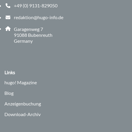
+49 (0) 9131-829050
Telefonnummer: 0 9 1 3 1 8 2 9 0 5 0
redaktion@hugo-info.de
E-Mail Adresse: redaktion@hugo-info.de
Adresse:
Garagenweg 7
, 9 1 0 8 8
91088
Bubenreuth
Germany
Links
hugo!
Magazine
Blog
Anzeigenbuchung
Download-Archiv