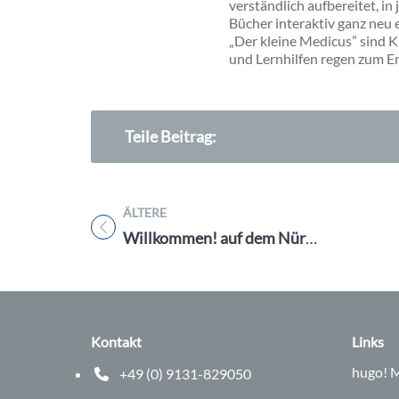
verständlich aufbereitet, i
Bücher interaktiv ganz neu
„Der kleine Medicus” sind K
und Lernhilfen regen zum En
Teile Beitrag:
ÄLTERE
Titel für Beitrag
Willkommen! auf dem Nürnberger Herbstvolksfest vom Fr. 25.8. – So. 10.9.23
Kontakt
Links
hugo!
M
+49 (0) 9131-829050
Telefonnummer: 0 9 1 3 1 8 2 9 0 5 0