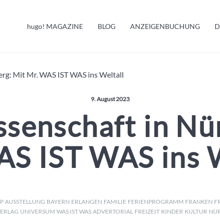
HUGO INFO
hugo!
MAGAZINE
BLOG
ANZEIGENBUCHUNG
D
MELDUNGEN
rg: Mit Mr. WAS IST WAS ins Weltall
Veröffentlicht am:
9. August 2023
senschaft in Nü
AS IST WAS ins W
P
AUSSTELLUNG
BAYERN
ERLANGEN
FAMILIE
FERIENPROGRAMM
FRANKEN
F
VERLAG
UNIVERSUM
WAS IST WAS
ADVERTORIAL
FREIZEIT
KINDER
KULTUR
NÜ