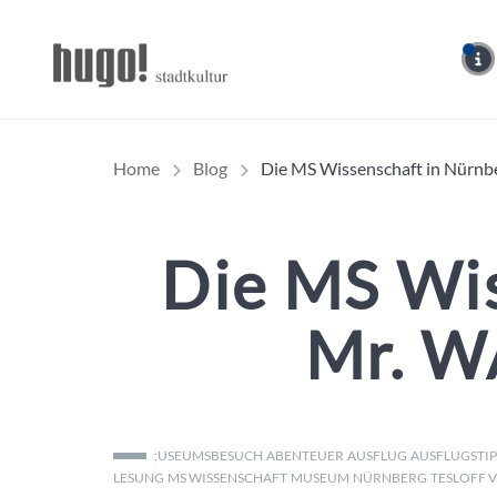
Hugo Stadtmagazin – 
Home
Blog
Die MS Wissenschaft in Nürnbe
Die MS Wis
Mr. W
;USEUMSBESUCH
ABENTEUER
AUSFLUG
AUSFLUGSTIP
LESUNG
MS WISSENSCHAFT
MUSEUM
NÜRNBERG
TESLOFF 