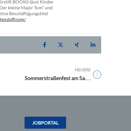
örstift BOOKii lässt Kinder
„Der kleine Major Tom” und
tive Beschäftigungstitel
tessloff.com/
Teilen auf Facebook
Teilen auf X
Teilen auf Xing
Teilen auf Linke
NEUERE
Titel für Beitrag
Sommerstraßenfest am Sa. 26.8.23 im Quartier am Jakobsmarkt in Nürnberg: Ein Tag der Jubiläen und Genüsse
JOBPORTAL