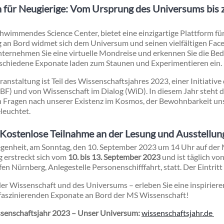
 für Neugierige: Vom Ursprung des Universums bis 
hwimmendes Science Center, bietet eine einzigartige Plattform fü
 an Bord widmet sich dem Universum und seinen vielfältigen Facet
unternehmen Sie eine virtuelle Mondreise und erkennen Sie die B
rschiedene Exponate laden zum Staunen und Experimentieren ein.
nstaltung ist Teil des Wissenschaftsjahres 2023, einer Initiativ
F) und von Wissenschaft im Dialog (WiD). In diesem Jahr steht 
n Fragen nach unserer Existenz im Kosmos, der Bewohnbarkeit un
leuchtet.
: Kostenlose Teilnahme an der Lesung und Ausstellun
legenheit, am Sonntag, den 10. September 2023 um 14 Uhr auf der
g erstreckt sich vom
10. bis 13. September 2023
und ist täglich von
n Nürnberg, Anlegestelle Personenschifffahrt, statt. Der Eintritt is
 der Wissenschaft und des Universums – erleben Sie eine inspirier
 faszinierenden Exponate an Bord der MS Wissenschaft!
ssenschaftsjahr 2023 – Unser Universum:
wissenschaftsjahr.de