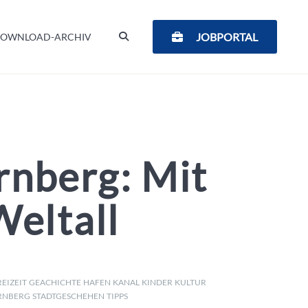
SUCHEN
JOBPORTAL
OWNLOAD-ARCHIV
rnberg: Mit
eltall
REIZEIT
GEACHICHTE
HAFEN
KANAL
KINDER
KULTUR
RNBERG
STADTGESCHEHEN
TIPPS