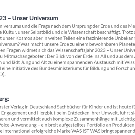
023 – Unser Universum
niversums und die Frage nach dem Ursprung der Erde und des Me
Kultur, unser Selbstbild und die Wissenschaft beschäftigt. Trotz 
bt unser Kosmos aber in weiten Teilen eine faszinierende Unbekan
m Universum? Was macht unsere Erde zu einem bewohnbaren Planete
ren Fragen widmet sich das Wissenschaftsjahr 2023 – Unser Univ
zu Mitmachangeboten: Der Blick von der Erde ins All und aus dem Al
ven und lädt Jung und Alt zu einem spannenden Austausch mit Wis
d eine Initiative des Bundesministeriums für Bildung und Forsc
D).
erg:
 erster Verlag in Deutschland Sachbücher für Kinder und ist heute 
it Engagement und Herzblut beim Entdecken ihrer Umwelt, führt sie
eran und vermittelt auch komplexe Zusammenhänge mit Leichtigk
 Voice-Anwendung – ein breit aufgestelltes Portfolio an Produkten
Die international erfolgreiche Marke WAS IST WAS bringt spannen